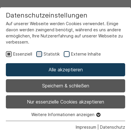
Datenschutzeinstellungen
Auf unserer Webseite werden Cookies verwendet. Einige
davon werden zwingend benötigt, während es uns andere
ermöglichen, Ihre Nutzererfahrung auf unserer Webseite zu
verbessern.
Startseite
Service & Info
Aktuelles
Essenziell
Statistik
Externe Inhalte
Alle akzeptieren
Speichern & schließen
Nur essenzielle Cookies akzeptieren
1
Weitere Informationen anzeigen
Essenziell
Essenzielle Cookies werden für grundlegende Funktionen
Impressum
|
Datenschutz