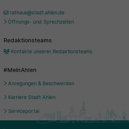
30 Minuten
rathaus@stadt.ahlen.de
Öffnungs- und Sprechzeiten
Zweck
Wird für statistische Zwecke verwendet, um
Redaktionsteams
vorübergehende Daten des Besuchs zu speichern.
Kontakte unserer Redaktionsteams
#MeinAhlen
Anregungen & Beschwerden
Karriere Stadt Ahlen
Serviceportal