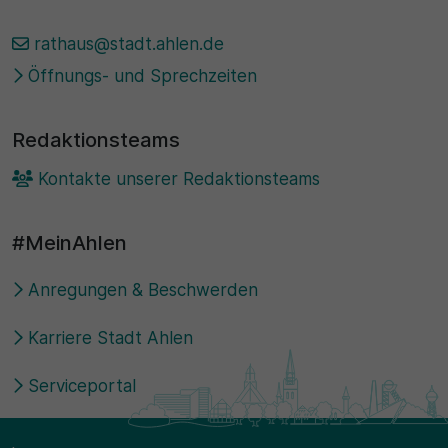
30 Minuten
rathaus@stadt.ahlen.de
Öffnungs- und Sprechzeiten
Zweck
Wird für statistische Zwecke verwendet, um
Redaktionsteams
vorübergehende Daten des Besuchs zu speichern.
Kontakte unserer Redaktionsteams
#MeinAhlen
Anregungen & Beschwerden
Karriere Stadt Ahlen
Serviceportal