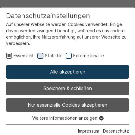
Datenschutzeinstellungen
Auf unserer Webseite werden Cookies verwendet. Einige
davon werden zwingend benötigt, während es uns andere
ermöglichen, Ihre Nutzererfahrung auf unserer Webseite zu
verbessern.
Startseite
Service & Info
Aktuelles
Essenziell
Statistik
Externe Inhalte
Alle akzeptieren
Speichern & schließen
Nur essenzielle Cookies akzeptieren
1
Weitere Informationen anzeigen
Essenziell
Essenzielle Cookies werden für grundlegende Funktionen
Impressum
|
Datenschutz