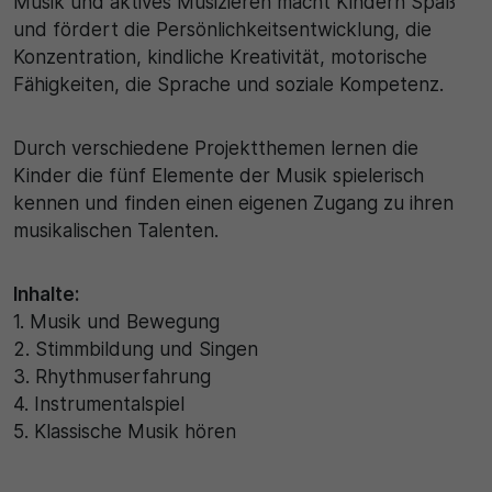
Musik und aktives Musizieren macht Kindern Spaß
und fördert die Persönlichkeitsentwicklung, die
30 Minuten
Konzentration, kindliche Kreativität, motorische
Fähigkeiten, die Sprache und soziale Kompetenz.
Zweck
Wird für statistische Zwecke verwendet, um
Durch verschiedene Projektthemen lernen die
vorübergehende Daten des Besuchs zu speichern.
Kinder die fünf Elemente der Musik spielerisch
kennen und finden einen eigenen Zugang zu ihren
musikalischen Talenten.
Inhalte:
1. Musik und Bewegung
2. Stimmbildung und Singen
3. Rhythmuserfahrung
4. Instrumentalspiel
5. Klassische Musik hören