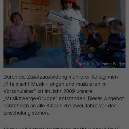
Name
Matomo
SgCookieOptin.lastPreferences
Laufzeit
Anbieter
1 Jahr
Cookie Consent / Ahlen
Zweck
Laufzeit
Wird für statistische Zwecke verwendet, um Details
wie die eindeutige Besucher-ID zu speichern.
1 Jahr
Foto: Kita Beumers Wiese
Zweck
Durch die Zusatzausbildung mehrerer Kolleginnen
Name
„Kita macht Musik - singen und musizieren im
Dieser Wert speichert Ihre Consent-Einstellungen.
Vorschulalter“, ist im Jahr 2009 unsere
_pk_ses\..*$
Unter anderem eine zufällig generierte ID, für die
„Musikzwerge-Gruppe“ entstanden. Dieses Angebot
historische Speicherung Ihrer vorgenommen
Anbieter
richtet sich an alle Kinder, die zwei Jahre vor der
Einstellungen, falls der Webseiten-Betreiber dies
Einschulung stehen.
eingestellt hat.
Matomo
Laufzeit