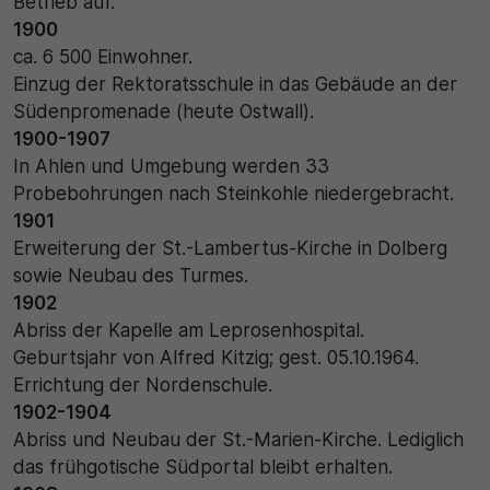
Betrieb auf.
1900
30 Minuten
ca. 6 500 Einwohner.
Einzug der Rektoratsschule in das Gebäude an der
Zweck
Südenpromenade (heute Ostwall).
1900-1907
Wird für statistische Zwecke verwendet, um
vorübergehende Daten des Besuchs zu speichern.
In Ahlen und Umgebung werden 33
Probebohrungen nach Steinkohle niedergebracht.
1901
Erweiterung der St.-Lambertus-Kirche in Dolberg
sowie Neubau des Turmes.
1902
Abriss der Kapelle am Leprosenhospital.
Geburtsjahr von Alfred Kitzig; gest. 05.10.1964.
Errichtung der Nordenschule.
1902-1904
Abriss und Neubau der St.-Marien-Kirche. Lediglich
das frühgotische Südportal bleibt erhalten.