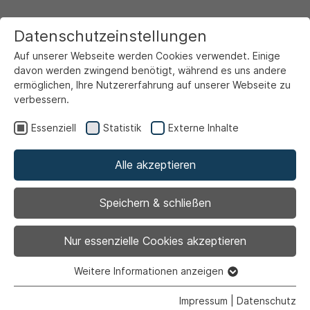
Datenschutzeinstellungen
Auf unserer Webseite werden Cookies verwendet. Einige
davon werden zwingend benötigt, während es uns andere
ermöglichen, Ihre Nutzererfahrung auf unserer Webseite zu
verbessern.
Startseite
Rathaus & Politik
Über Ahlen
Stadtgeschichte
1880 bis 1910
Essenziell
Statistik
Externe Inhalte
Alle akzeptieren
Speichern & schließen
Nur essenzielle Cookies akzeptieren
Weitere Informationen anzeigen
Essenziell
Essenzielle Cookies werden für grundlegende Funktionen
Impressum
|
Datenschutz