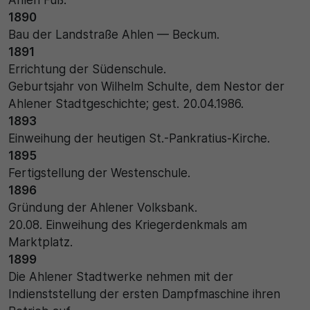
Name
Matomo
1890
Bau der Landstraße Ahlen — Beckum.
SgCookieOptin.lastPreferences
Laufzeit
1891
Anbieter
Errichtung der Südenschule.
1 Jahr
Geburtsjahr von Wilhelm Schulte, dem Nestor der
Cookie Consent / Ahlen
Zweck
Ahlener Stadtgeschichte; gest. 20.04.1986.
1893
Laufzeit
Wird für statistische Zwecke verwendet, um Details
Einweihung der heutigen St.-Pankratius-Kirche.
wie die eindeutige Besucher-ID zu speichern.
1 Jahr
1895
Fertigstellung der Westenschule.
Zweck
1896
Name
Gründung der Ahlener Volksbank.
Dieser Wert speichert Ihre Consent-Einstellungen.
_pk_ses\..*$
20.08. Einweihung des Kriegerdenkmals am
Unter anderem eine zufällig generierte ID, für die
Marktplatz.
historische Speicherung Ihrer vorgenommen
Anbieter
Einstellungen, falls der Webseiten-Betreiber dies
1899
eingestellt hat.
Die Ahlener Stadtwerke nehmen mit der
Matomo
Indienststellung der ersten Dampfmaschine ihren
Laufzeit