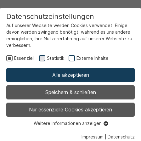
Datenschutzeinstellungen
Auf unserer Webseite werden Cookies verwendet. Einige
davon werden zwingend benötigt, während es uns andere
ermöglichen, Ihre Nutzererfahrung auf unserer Webseite zu
verbessern.
Startseite
Service & Info
Unsere Serviceportale
Familienportal
Essenziell
Statistik
Externe Inhalte
Kinder- und Jugendangebote
Jugendförderung
7. Jugendschutz
Alle akzeptieren
7.3 Ordnungspartnerschaft „Ahlen City“
Speichern & schließen
7.3
Nur essenzielle Cookies akzeptieren
Weitere Informationen anzeigen
Ordnungspartnerschaft
Essenziell
Essenzielle Cookies werden für grundlegende Funktionen
Impressum
|
Datenschutz