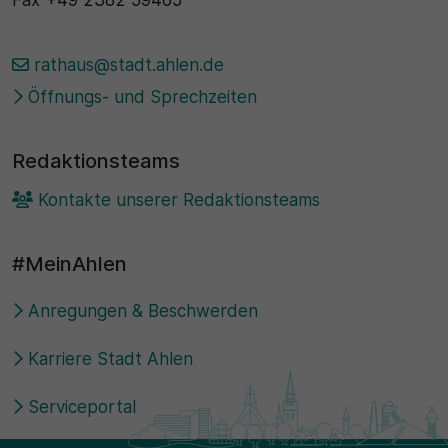
Fax
+49 2382 59465
30 Minuten
rathaus@stadt.ahlen.de
Zweck
Öffnungs- und Sprechzeiten
Wird für statistische Zwecke verwendet, um
vorübergehende Daten des Besuchs zu speichern.
Redaktionsteams
Kontakte unserer Redaktionsteams
#MeinAhlen
Anregungen & Beschwerden
Karriere Stadt Ahlen
Serviceportal