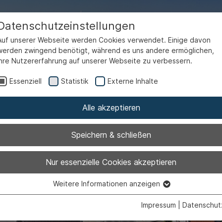
Datenschutzeinstellungen
Auf unserer Webseite werden Cookies verwendet. Einige davon
werden zwingend benötigt, während es uns andere ermöglichen,
Ihre Nutzererfahrung auf unserer Webseite zu verbessern.
Essenziell
Statistik
Externe Inhalte
Penzberg
Alle akzeptieren
Speichern & schließen
Nur essenzielle Cookies akzeptieren
Weitere Informationen anzeigen
Essenziell
Essenzielle Cookies werden für grundlegende Funktionen der
Impressum
|
Datenschut
Webseite benötigt. Dadurch ist gewährleistet, dass die Webseite