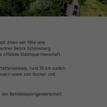
Stadt Penzberg
dt Ahlen seit 1964 eine
Berliner Bezirk Schöneberg
 offizielle Städtepartnerschaft.
faffenwinkels, rund 50 km südlich
euern sowie zum Kochel- und
r der Betriebssportgemeinschaft