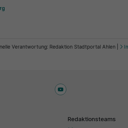
Zweck
generierte ID, für die historische Speicherung
Zweck
Details wie die eindeutige Besucher-ID zu
rg
Ihrer vorgenommen Einstellungen, falls der
speichern.
Webseiten-Betreiber dies eingestellt hat.
Name
_pk_ses\..*$
Anbieter
Matomo
nelle Verantwortung:
Redaktion Stadtportal Ahlen
|
I
Laufzeit
30 Minuten
Wird für statistische Zwecke verwendet, um
Zweck
vorübergehende Daten des Besuchs zu
speichern.
Redaktionsteams