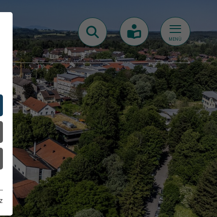
MENÜ
z