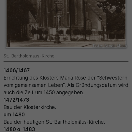
Name
Matomo
SgCookieOptin.lastPreferences
Laufzeit
Anbieter
1 Jahr
Cookie Consent / Ahlen
Zweck
Foto: Stadt Ahlen
Laufzeit
Wird für statistische Zwecke verwendet, um Details
St.-Bartholomäus-Kirche
wie die eindeutige Besucher-ID zu speichern.
1 Jahr
1466/1467
Errichtung des Klosters Maria Rose der "Schwestern
Zweck
Name
vom gemeinsamen Leben". Als Gründungsdatum wird
Dieser Wert speichert Ihre Consent-Einstellungen.
auch die Zeit um 1450 angegeben.
_pk_ses\..*$
Unter anderem eine zufällig generierte ID, für die
1472/1473
historische Speicherung Ihrer vorgenommen
Anbieter
Bau der Klosterkirche.
Einstellungen, falls der Webseiten-Betreiber dies
um 1480
eingestellt hat.
Matomo
Bau der heutigen St.-Bartholomäus-Kirche.
1480 o. 1483
Laufzeit