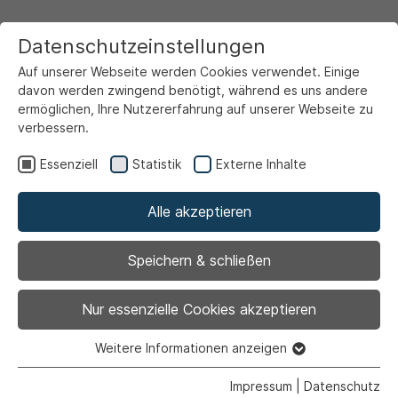
Datenschutzeinstellungen
Auf unserer Webseite werden Cookies verwendet. Einige
davon werden zwingend benötigt, während es uns andere
ermöglichen, Ihre Nutzererfahrung auf unserer Webseite zu
verbessern.
Startseite
Rathaus & Politik
Über Ahlen
Stadtgeschichte
1466 bis 1534
Essenziell
Statistik
Externe Inhalte
Alle akzeptieren
Speichern & schließen
Nur essenzielle Cookies akzeptieren
Weitere Informationen anzeigen
Essenziell
Essenzielle Cookies werden für grundlegende Funktionen
Impressum
|
Datenschutz