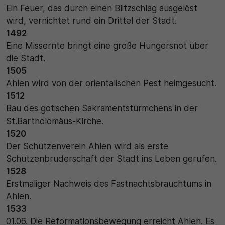
Ein Feuer, das durch einen Blitzschlag ausgelöst
wird, vernichtet rund ein Drittel der Stadt.
30 Minuten
1492
Zweck
Eine Missernte bringt eine große Hungersnot über
die Stadt.
Wird für statistische Zwecke verwendet, um
1505
vorübergehende Daten des Besuchs zu speichern.
Ahlen wird von der orientalischen Pest heimgesucht.
1512
Bau des gotischen Sakramentstürmchens in der
St.Bartholomäus-Kirche.
1520
Der Schützenverein Ahlen wird als erste
Schützenbruderschaft der Stadt ins Leben gerufen.
1528
Erstmaliger Nachweis des Fastnachtsbrauchtums in
Ahlen.
1533
01.06. Die Reformationsbewegung erreicht Ahlen. Es