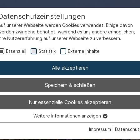
Datenschutzeinstellungen
Auf unserer Webseite werden Cookies verwendet. Einige davon
werden zwingend benötigt, während es uns andere ermöglichen,
Ihre Nutzererfahrung auf unserer Webseite zu verbessern.
Essenziell
Statistik
Externe Inhalte
Alle akzeptieren
Speichern & schließen
Nur essenzielle Cookies akzeptieren
tadtreinigu
Weitere Informationen anzeigen
Essenziell
Essenzielle Cookies werden für grundlegende Funktionen der
Impressum
|
Datenschut
Webseite benötigt. Dadurch ist gewährleistet, dass die Webseite