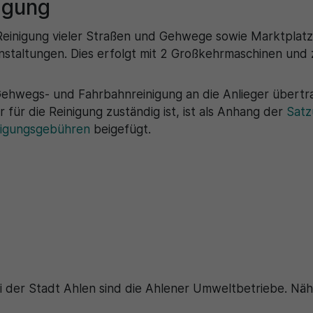
igung
Zweck
generierte ID, für die historische Speicherung
Zweck
Details wie die eindeutige Besucher-ID zu
Ihrer vorgenommen Einstellungen, falls der
speichern.
Webseiten-Betreiber dies eingestellt hat.
 Reinigung vieler Straßen und Gehwege sowie Marktplatz
staltungen. Dies erfolgt mit 2 Großkehrmaschinen und 
Name
_pk_ses\..*$
 Gehwegs- und Fahrbahnreinigung an die Anlieger übertra
Anbieter
Matomo
er für die Reinigung zuständig ist, ist als Anhang der
Satz
nigungsgebühren
beigefügt.
Laufzeit
30 Minuten
Wird für statistische Zwecke verwendet, um
Zweck
vorübergehende Daten des Besuchs zu
speichern.
i der Stadt Ahlen sind die Ahlener Umweltbetriebe. Nä