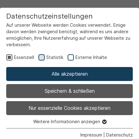
Datenschutzeinstellungen
Auf unserer Webseite werden Cookies verwendet. Einige
davon werden zwingend benötigt, während es uns andere
ermöglichen, Ihre Nutzererfahrung auf unserer Webseite zu
verbessern.
Startseite
Rathaus & Politik
Über Ahlen
Statistische Daten
Statistische Bezirke
Essenziell
Statistik
Externe Inhalte
Alle akzeptieren
Statistische Bezirke
Speichern & schließen
Nur essenzielle Cookies akzeptieren
Stand: Dezember 2025
Weitere Informationen anzeigen
Essenziell
Quelle: Gruppe 1.3
Essenzielle Cookies werden für grundlegende Funktionen
Impressum
|
Datenschutz