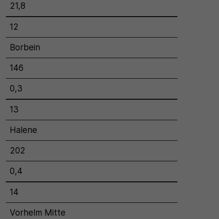
21,8
30 Minuten
12
Zweck
Borbein
Wird für statistische Zwecke verwendet, um
146
vorübergehende Daten des Besuchs zu speichern.
0,3
13
Halene
202
0,4
14
Vorhelm Mitte