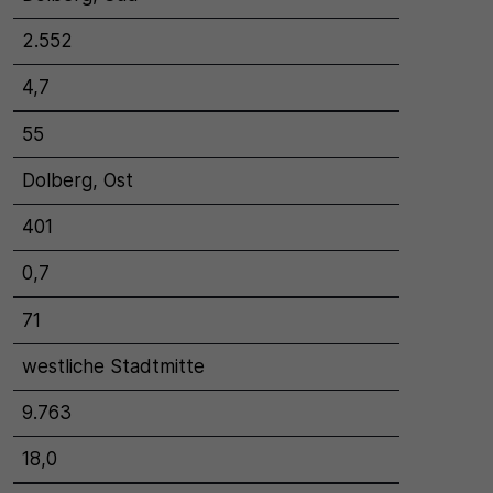
2.552
4,7
55
Dolberg, Ost
401
0,7
71
westliche Stadtmitte
9.763
18,0