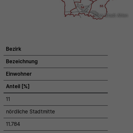
Name
Matomo
SgCookieOptin.lastPreferences
Foto: Stadt Ahlen
Laufzeit
Anbieter
1 Jahr
Cookie Consent / Ahlen
Zweck
Bezirk
Laufzeit
Wird für statistische Zwecke verwendet, um Details
Bezeichnung
wie die eindeutige Besucher-ID zu speichern.
1 Jahr
Einwohner
Zweck
Name
Anteil [%]
Dieser Wert speichert Ihre Consent-Einstellungen.
_pk_ses\..*$
Unter anderem eine zufällig generierte ID, für die
11
historische Speicherung Ihrer vorgenommen
Anbieter
Einstellungen, falls der Webseiten-Betreiber dies
nördliche Stadtmitte
eingestellt hat.
Matomo
11.784
Laufzeit