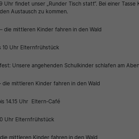
Zweck
generierte ID, für die historische Speicherung
hr findet unser „Runder Tisch statt“. Bei einer Tasse K
Zweck
Details wie die eindeutige Besucher-ID zu
Ihrer vorgenommen Einstellungen, falls der
n den Austausch zu kommen.
speichern.
Webseiten-Betreiber dies eingestellt hat.
 die mittleren Kinder fahren in den Wald
Name
_pk_ses\..*$
Anbieter
Matomo
 10 Uhr Elternfrühstück
Laufzeit
30 Minuten
fest: Unsere angehenden Schulkinder schlafen am Abend
Wird für statistische Zwecke verwendet, um
Zweck
vorübergehende Daten des Besuchs zu
 die mittleren Kinder fahren in den Wald
speichern.
bis 14.15 Uhr Eltern-Café
10 Uhr Elternfrühstück
die mittleren Kinder fahren in den Wald