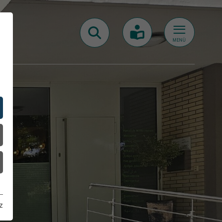
MENÜ
z