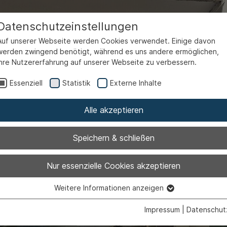
Datenschutzeinstellungen
Auf unserer Webseite werden Cookies verwendet. Einige davon
werden zwingend benötigt, während es uns andere ermöglichen,
Ihre Nutzererfahrung auf unserer Webseite zu verbessern.
Essenziell
Statistik
Externe Inhalte
Alle akzeptieren
Speichern & schließen
Nur essenzielle Cookies akzeptieren
Termine
Weitere Informationen anzeigen
Essenziell
Essenzielle Cookies werden für grundlegende Funktionen der
Impressum
|
Datenschut
Webseite benötigt. Dadurch ist gewährleistet, dass die Webseite