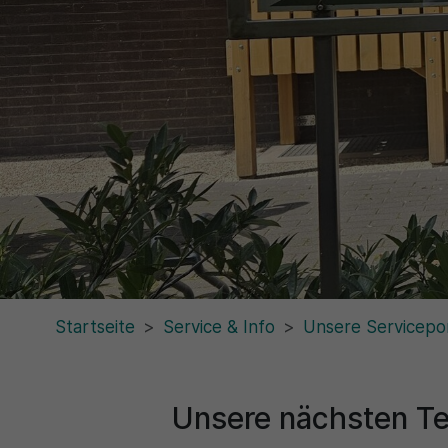
Startseite
Service & Info
Unsere Servicepo
Unsere nächsten Te