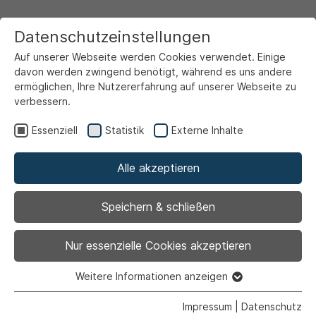
Datenschutzeinstellungen
Auf unserer Webseite werden Cookies verwendet. Einige
davon werden zwingend benötigt, während es uns andere
ermöglichen, Ihre Nutzererfahrung auf unserer Webseite zu
verbessern.
Startseite
Soziales & Bildung
Soziales
Menschen mit Behinderungen
Barrierefreiheit
Essenziell
Statistik
Externe Inhalte
Alle akzeptieren
Barrierefreiheit
Speichern & schließen
Nur essenzielle Cookies akzeptieren
2015
Weitere Informationen anzeigen
Essenziell
„Alte Apotheke“ am Markt
Essenzielle Cookies werden für grundlegende Funktionen
Impressum
|
Datenschutz