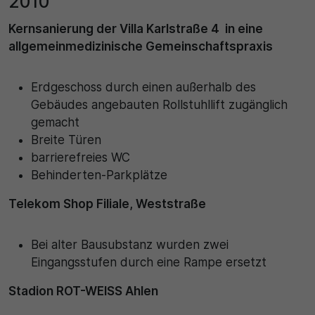
2010
Kernsanierung der Villa Karlstraße 4 in eine
30 Minuten
allgemeinmedizinische Gemeinschaftspraxis
Zweck
Erdgeschoss durch einen außerhalb des
Wird für statistische Zwecke verwendet, um
Gebäudes angebauten Rollstuhllift zugänglich
vorübergehende Daten des Besuchs zu speichern.
gemacht
Breite Türen
barrierefreies WC
Behinderten-Parkplätze
Telekom Shop Filiale, Weststraße
Bei alter Bausubstanz wurden zwei
Eingangsstufen durch eine Rampe ersetzt
Stadion ROT-WEISS Ahlen