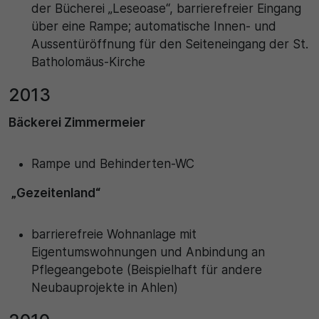
Name
der Bücherei „Leseoase“, barrierefreier Eingang
Matomo
über eine Rampe; automatische Innen- und
SgCookieOptin.lastPreferences
Laufzeit
Aussentüröffnung für den Seiteneingang der St.
Batholomäus-Kirche
Anbieter
1 Jahr
2013
Cookie Consent / Ahlen
Zweck
Bäckerei Zimmermeier
Laufzeit
Wird für statistische Zwecke verwendet, um Details
wie die eindeutige Besucher-ID zu speichern.
1 Jahr
Rampe und Behinderten-WC
Zweck
„Gezeitenland“
Name
Dieser Wert speichert Ihre Consent-Einstellungen.
_pk_ses\..*$
barrierefreie Wohnanlage mit
Unter anderem eine zufällig generierte ID, für die
historische Speicherung Ihrer vorgenommen
Eigentumswohnungen und Anbindung an
Anbieter
Einstellungen, falls der Webseiten-Betreiber dies
Pflegeangebote (Beispielhaft für andere
eingestellt hat.
Neubauprojekte in Ahlen)
Matomo
Laufzeit