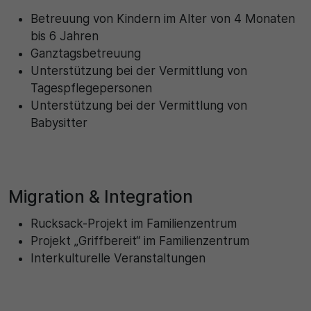
Betreuung von Kindern im Alter von 4 Monaten
30 Minuten
bis 6 Jahren
Ganztagsbetreuung
Zweck
Unterstützung bei der Vermittlung von
Tagespflegepersonen
Wird für statistische Zwecke verwendet, um
vorübergehende Daten des Besuchs zu speichern.
Unterstützung bei der Vermittlung von
Babysitter
Migration & Integration
Rucksack-Projekt im Familienzentrum
Projekt „Griffbereit“ im Familienzentrum
Interkulturelle Veranstaltungen