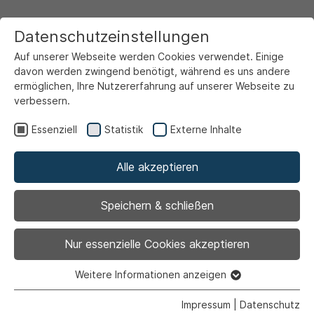
Datenschutzeinstellungen
Auf unserer Webseite werden Cookies verwendet. Einige
davon werden zwingend benötigt, während es uns andere
ermöglichen, Ihre Nutzererfahrung auf unserer Webseite zu
verbessern.
Startseite
Service & Info
Unsere Serviceportale
Familienportal
Essenziell
Statistik
Externe Inhalte
Kinderbetreuung
Familienzentrum Kita Milchzahn
Alle akzeptieren
Familienzentrum
Familienzentrum
Speichern & schließen
Familienzentrum
Nur essenzielle Cookies akzeptieren
Weitere Informationen anzeigen
Essenziell
Essenzielle Cookies werden für grundlegende Funktionen
Impressum
|
Datenschutz