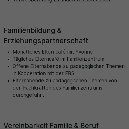
Name
Matomo
SgCookieOptin.lastPreferences
Laufzeit
Anbieter
Familienbildung &
1 Jahr
Cookie Consent / Ahlen
Erziehungspartnerschaft
Zweck
Laufzeit
Monatliches Elterncafé mit Yvonne
Wird für statistische Zwecke verwendet, um Details
Tägliches Elterncafé im Familienzentrum
wie die eindeutige Besucher-ID zu speichern.
1 Jahr
Offene Elternabende zu pädagogischen Themen
in Kooperation mit der FBS
Zweck
Name
Elternabende zu pädagogischen Themen von
den Fachkräften des Familienzentrums
Dieser Wert speichert Ihre Consent-Einstellungen.
_pk_ses\..*$
durchgeführt
Unter anderem eine zufällig generierte ID, für die
historische Speicherung Ihrer vorgenommen
Anbieter
Einstellungen, falls der Webseiten-Betreiber dies
eingestellt hat.
Matomo
Vereinbarkeit Familie & Beruf
Laufzeit