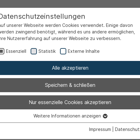
Datenschutzeinstellungen
Auf unserer Webseite werden Cookies verwendet. Einige davon
werden zwingend benötigt, während es uns andere ermöglichen,
Ihre Nutzererfahrung auf unserer Webseite zu verbessern.
Partnerstädte
Ahlener Verein für Städtepartnerschaf
Essenziell
Statistik
Externe Inhalte
Alle akzeptieren
nelle Verantwortung:
Redaktion Stadtportal Ahlen
|
I
Speichern & schließen
Nur essenzielle Cookies akzeptieren
Weitere Informationen anzeigen
Essenziell
Essenzielle Cookies werden für grundlegende Funktionen der
Impressum
|
Datenschut
Webseite benötigt. Dadurch ist gewährleistet, dass die Webseite