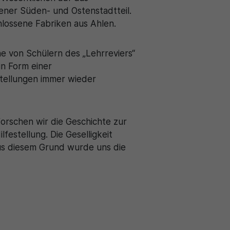
ener Süden- und Ostenstadtteil.
hlossene Fabriken aus Ahlen.
 von Schülern des „Lehrreviers“
in Form einer
stellungen immer wieder
rforschen wir die Geschichte zur
festellung. Die Geselligkeit
aus diesem Grund wurde uns die