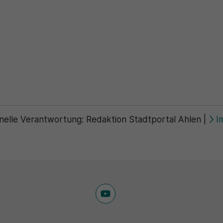
Zweck
generierte ID, für die historische Speicherung
Zweck
Details wie die eindeutige Besucher-ID zu
Ihrer vorgenommen Einstellungen, falls der
speichern.
Webseiten-Betreiber dies eingestellt hat.
Name
_pk_ses\..*$
Anbieter
Matomo
Laufzeit
30 Minuten
Wird für statistische Zwecke verwendet, um
nelle Verantwortung:
Redaktion Stadtportal Ahlen
|
I
Zweck
vorübergehende Daten des Besuchs zu
speichern.