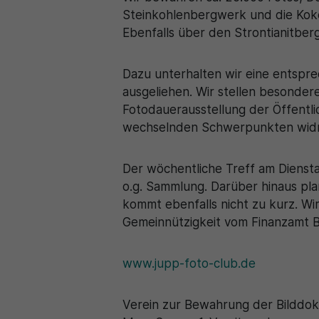
Steinkohlenbergwerk und die Koker
Ebenfalls über den Strontianitber
Dazu unterhalten wir eine entspr
ausgeliehen. Wir stellen besonder
Fotodauerausstellung der Öffentli
wechselnden Schwerpunkten wid
Der wöchentliche Treff am Dienstag
o.g. Sammlung. Darüber hinaus plan
kommt ebenfalls nicht zu kurz. Wi
Gemeinnützigkeit vom Finanzamt 
www.jupp-foto-club.de
Verein zur Bewahrung der Bilddok