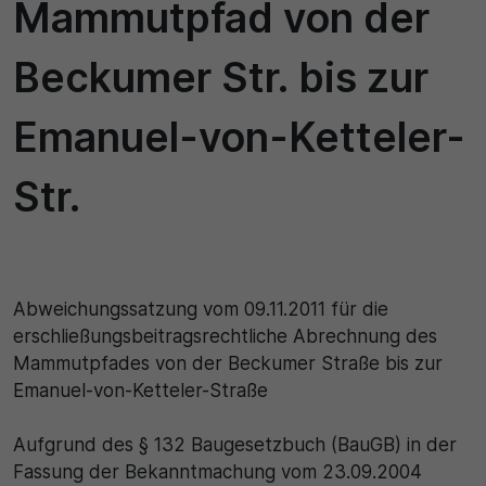
Mammutpfad von der
einwandfrei funktioniert.
Name
Cookie-Informationen anzeigen
Beckumer Str. bis zur
cookie_optin
Statistik
Emanuel-von-Ketteler-
Diese Cookies dienen zur statistischen Erfassung, wel
Anbieter
Seiteninhalte von den Besuchern abgerufen werden, 
zukünftig unser Informationsangebot zu optimieren. Di
Str.
Cookie Consent / Ahlen
die Cookie erzeugten Informationen im pseudonymen
Nutzerprofil werden nicht dazu benutzt, den Besucher
Laufzeit
Website persönlich zu identifizieren und nicht mit
personenbezogenen Daten über den Träger des Pse
1 Jahr
zusammengeführt.
Abweichungssatzung vom 09.11.2011 für die
Zweck
erschließungsbeitragsrechtliche Abrechnung des
Name
Cookie-Informationen anzeigen
Mammutpfades von der Beckumer Straße bis zur
Dieses Cookie wird verwendet, um Ihre Cookie-Einste
_pk_id\..*$
Emanuel-von-Ketteler-Straße
Externe Inhalte
für diese Website zu speichern.
Wir verwenden auf unserer Website externe Inhalte, u
Anbieter
Aufgrund des § 132 Baugesetzbuch (BauGB) in der
zusätzliche Informationen anzubieten.
Name
Fassung der Bekanntmachung vom 23.09.2004
Matomo