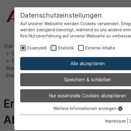
Datenschutzeinstellungen
Auf unserer Webseite werden Cookies verwendet. Eini
werden zwingend benötigt, während es uns andere erm
Ihre Nutzererfahrung auf unserer Webseite zu verbesse
Startseite
Rathaus & Politik
Verwaltung
Essenziell
Statistik
Externe Inhalte
Ortsrecht
Bauwesen
Erschließungsbeitragsrechtl. Abrechnung
Alle akzeptieren
Mammutpfad von der Beckumer Str. bis zur
Emanuel-von-Ketteler-Str.
Speichern & schließen
Nur essenzielle Cookies akzeptieren
Erschließungsbeitragsre
Weitere Informationen anzeigen
Essenziell
Abrechnung
Essenzielle Cookies werden für grundlegende Funktio
Impressum
|
Webseite benötigt. Dadurch ist gewährleistet, dass d