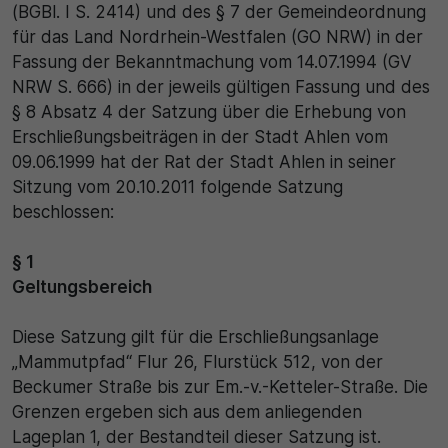
(BGBl. I S. 2414) und des § 7 der Gemeindeordnung
SgCookieOptin.lastPreferences
für das Land Nordrhein-Westfalen (GO NRW) in der
Laufzeit
Fassung der Bekanntmachung vom 14.07.1994 (GV
Anbieter
1 Jahr
NRW S. 666) in der jeweils gültigen Fassung und des
§ 8 Absatz 4 der Satzung über die Erhebung von
Cookie Consent / Ahlen
Zweck
Erschließungsbeiträgen in der Stadt Ahlen vom
Laufzeit
09.06.1999 hat der Rat der Stadt Ahlen in seiner
Wird für statistische Zwecke verwendet, um Details w
Sitzung vom 20.10.2011 folgende Satzung
eindeutige Besucher-ID zu speichern.
1 Jahr
beschlossen:
Zweck
Name
§ 1
Geltungsbereich
Dieser Wert speichert Ihre Consent-Einstellungen. Un
_pk_ses\..*$
anderem eine zufällig generierte ID, für die historisch
Speicherung Ihrer vorgenommen Einstellungen, falls 
Diese Satzung gilt für die Erschließungsanlage
Anbieter
Webseiten-Betreiber dies eingestellt hat.
„Mammutpfad“ Flur 26, Flurstück 512, von der
Matomo
Beckumer Straße bis zur Em.-v.-Ketteler-Straße. Die
Grenzen ergeben sich aus dem anliegenden
Laufzeit
Lageplan 1, der Bestandteil dieser Satzung ist.