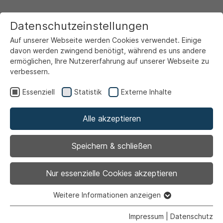
Datenschutzeinstellungen
Auf unserer Webseite werden Cookies verwendet. Einige
davon werden zwingend benötigt, während es uns andere
ermöglichen, Ihre Nutzererfahrung auf unserer Webseite zu
verbessern.
Startseite
Rathaus & Politik
Über Ahlen
Partnerstädte
Essenziell
Statistik
Externe Inhalte
Ahlener Verein für Städtepartnerschaft e.V.
Bilder und Berichte
2007
Alle akzeptieren
Jubiläumsfeiern in Differdingen 2007
Speichern & schließen
Nur essenzielle Cookies akzeptieren
Redaktionelle Verantwortung:
Redaktion
Stadtportal Ahlen
|
Impressum
Weitere Informationen anzeigen
Essenziell
Essenzielle Cookies werden für grundlegende Funktionen
Impressum
|
Datenschutz