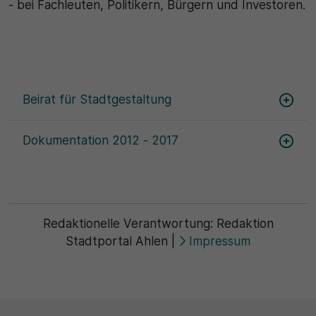
- bei Fachleuten, Politikern, Bürgern und Investoren.
30 Minuten
Zweck
Wird für statistische Zwecke verwendet, um
Beirat für Stadtgestaltung
vorübergehende Daten des Besuchs zu speichern.
Dokumentation 2012 - 2017
Redaktionelle Verantwortung:
Redaktion
Stadtportal Ahlen
|
Impressum