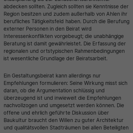
Name
Matomo
abdecken sollten. Zugleich sollten sie Kenntnisse der
Region besitzen und zudem außerhalb von Ahlen ihr
SgCookieOptin.lastPreferences
Laufzeit
berufliches Tätigkeitsfeld haben. Durch die Berufung
Anbieter
externer Personen in den Beirat wird
1 Jahr
Interessenkonflikten vorgebeugt; die unabhängige
Cookie Consent / Ahlen
Zweck
Beratung ist damit gewährleistet. Die Erfassung der
regionalen und ortstypischen Rahmenbedingungen
Laufzeit
Wird für statistische Zwecke verwendet, um Details
ist wesentliche Grundlage der Beiratsarbeit.
wie die eindeutige Besucher-ID zu speichern.
1 Jahr
Ein Gestaltungsbeirat kann allerdings nur
Zweck
Name
Empfehlungen formulieren: Seine Wirkung misst sich
daran, ob die Argumentation schlüssig und
Dieser Wert speichert Ihre Consent-Einstellungen.
_pk_ses\..*$
überzeugend ist und inwieweit die Empfehlungen
Unter anderem eine zufällig generierte ID, für die
historische Speicherung Ihrer vorgenommen
nachvollzogen und umgesetzt werden können. Die
Anbieter
Einstellungen, falls der Webseiten-Betreiber dies
offene und ehrlich geführte Diskussion über
eingestellt hat.
Matomo
Baukultur braucht den Willen zu guter Architektur
und qualitätsvollen Stadträumen bei allen Beteiligten
Laufzeit