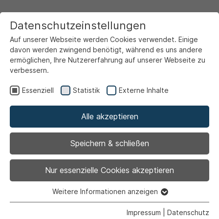
Datenschutzeinstellungen
Auf unserer Webseite werden Cookies verwendet. Einige
davon werden zwingend benötigt, während es uns andere
ermöglichen, Ihre Nutzererfahrung auf unserer Webseite zu
verbessern.
Startseite
Wohnen & Umwelt
Planen & Bauen
Stadtplanung
Beirat für Stadtgestaltung
Essenziell
Statistik
Externe Inhalte
Alle akzeptieren
Beirat für
Speichern & schließen
Stadtgestaltung der
Nur essenzielle Cookies akzeptieren
Stadt Ahlen
Weitere Informationen anzeigen
Essenziell
Essenzielle Cookies werden für grundlegende Funktionen
Impressum
|
Datenschutz