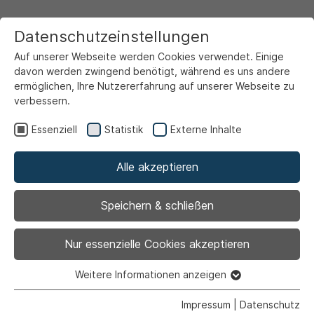
Datenschutzeinstellungen
Auf unserer Webseite werden Cookies verwendet. Einige
davon werden zwingend benötigt, während es uns andere
ermöglichen, Ihre Nutzererfahrung auf unserer Webseite zu
verbessern.
Startseite
Rathaus & Politik
Verwaltung
Ortsrecht
Allgemeine Verwaltung
Essenziell
Statistik
Externe Inhalte
Zuständigkeitsordnung
Alle akzeptieren
Zuständigkeitsordnung
Speichern & schließen
Nur essenzielle Cookies akzeptieren
Weitere Informationen anzeigen
Essenziell
Zuständigkeitsordnung der Stadt Ahlen in der
Essenzielle Cookies werden für grundlegende Funktionen
Fassung der 9. Änderung vom 14.07.2026
Impressum
|
Datenschutz