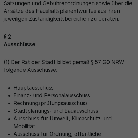
Name
Satzungen und Gebührenordnungen sowie über die
Matomo
Ansätze des Haushaltsplanentwurfes aus ihren
SgCookieOptin.lastPreferences
Laufzeit
jeweiligen Zuständigkeitsbereichen zu beraten.
Anbieter
1 Jahr
§ 2
Cookie Consent / Ahlen
Ausschüsse
Zweck
Laufzeit
Wird für statistische Zwecke verwendet, um Details
(1) Der Rat der Stadt bildet gemäß § 57 GO NRW
wie die eindeutige Besucher-ID zu speichern.
1 Jahr
folgende Ausschüsse:
Zweck
Name
Hauptausschuss
Dieser Wert speichert Ihre Consent-Einstellungen.
Finanz- und Personalausschuss
_pk_ses\..*$
Unter anderem eine zufällig generierte ID, für die
Rechnungsprüfungsausschuss
historische Speicherung Ihrer vorgenommen
Stadtplanungs- und Bauausschuss
Anbieter
Einstellungen, falls der Webseiten-Betreiber dies
Ausschuss für Umwelt, Klimaschutz und
eingestellt hat.
Matomo
Mobilität
Ausschuss für Ordnung, öffentliche
Laufzeit