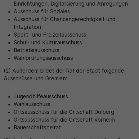
Einrichtungen, Digitalisierung und Anregungen
Ausschuss für Soziales
30 Minuten
Ausschuss für Chancengerechtigkeit und
Zweck
Integration
Sport- und Freizeitausschuss
Wird für statistische Zwecke verwendet, um
Schul- und Kulturausschuss
vorübergehende Daten des Besuchs zu speichern.
Betriebsausschuss
Wahlprüfungsausschuss
(2) Außerdem bildet der Rat der Stadt folgende
Ausschüsse und Gremien:
Jugendhilfeausschuss
Wahlausschuss
Ortsausschuss für die Ortschaft Dolberg
Ortsausschuss für die Ortschaft Vorhelm
Bauerschaftsbeirat