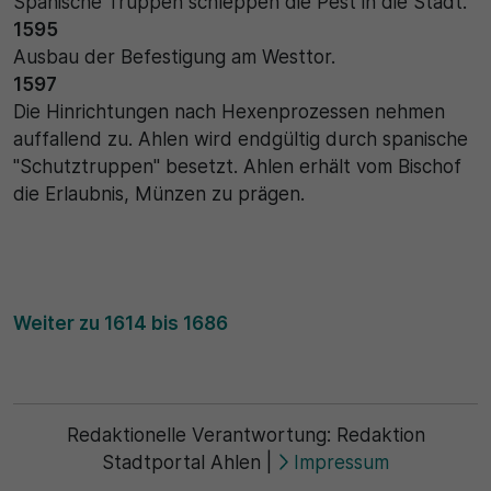
Spanische Truppen schleppen die Pest in die Stadt.
1595
30 Minuten
Ausbau der Befestigung am Westtor.
1597
Zweck
Die Hinrichtungen nach Hexenprozessen nehmen
auffallend zu. Ahlen wird endgültig durch spanische
Wird für statistische Zwecke verwendet, um
vorübergehende Daten des Besuchs zu speichern.
"Schutztruppen" besetzt. Ahlen erhält vom Bischof
die Erlaubnis, Münzen zu prägen.
Weiter zu 1614 bis 1686
Redaktionelle Verantwortung:
Redaktion
Stadtportal Ahlen
|
Impressum