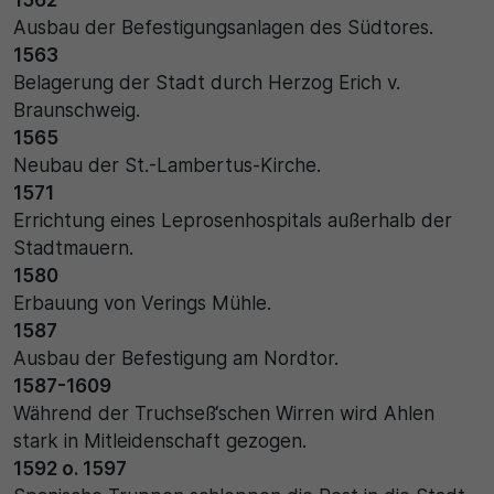
Name
Matomo
Ausbau der Befestigungsanlagen des Südtores.
1563
SgCookieOptin.lastPreferences
Laufzeit
Belagerung der Stadt durch Herzog Erich v.
Anbieter
Braunschweig.
1 Jahr
1565
Cookie Consent / Ahlen
Zweck
Neubau der St.-Lambertus-Kirche.
1571
Laufzeit
Wird für statistische Zwecke verwendet, um Details
Errichtung eines Leprosenhospitals außerhalb der
wie die eindeutige Besucher-ID zu speichern.
1 Jahr
Stadtmauern.
1580
Zweck
Erbauung von Verings Mühle.
Name
1587
Dieser Wert speichert Ihre Consent-Einstellungen.
_pk_ses\..*$
Ausbau der Befestigung am Nordtor.
Unter anderem eine zufällig generierte ID, für die
1587-1609
historische Speicherung Ihrer vorgenommen
Anbieter
Einstellungen, falls der Webseiten-Betreiber dies
Während der Truchseß‘schen Wirren wird Ahlen
eingestellt hat.
stark in Mitleidenschaft gezogen.
Matomo
1592 o. 1597
Laufzeit