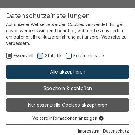
Datenschutzeinstellungen
Auf unserer Webseite werden Cookies verwendet. Einige
davon werden zwingend benötigt, während es uns andere
ermöglichen, Ihre Nutzererfahrung auf unserer Webseite zu
verbessern.
Startseite
Rathaus & Politik
Über Ahlen
Stadtgeschichte
1541 bis 1597
Essenziell
Statistik
Externe Inhalte
Alle akzeptieren
Speichern & schließen
Nur essenzielle Cookies akzeptieren
Weitere Informationen anzeigen
Essenziell
Essenzielle Cookies werden für grundlegende Funktionen
Impressum
|
Datenschutz