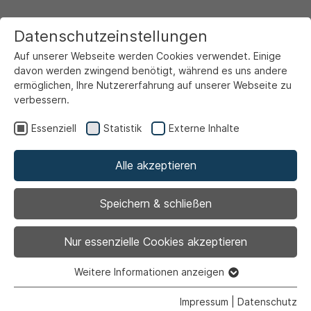
Datenschutzeinstellungen
Auf unserer Webseite werden Cookies verwendet. Einige
davon werden zwingend benötigt, während es uns andere
ermöglichen, Ihre Nutzererfahrung auf unserer Webseite zu
verbessern.
Startseite
Service & Info
Unsere Serviceportale
Familienportal
Essenziell
Statistik
Externe Inhalte
Kinder- und Jugendangebote
Jugendförderung
9. Partizipation
Alle akzeptieren
Speichern & schließen
9. Partizipation
Nur essenzielle Cookies akzeptieren
Weitere Informationen anzeigen
Essenziell
Essenzielle Cookies werden für grundlegende Funktionen
9.1 Anwohner_Innenbeteiligung bei der
Impressum
|
Datenschutz