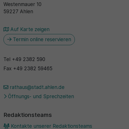
Name
Westenmauer 10
Matomo
59227 Ahlen
SgCookieOptin.lastPreferences
Laufzeit
Anbieter
1 Jahr
Auf Karte zeigen
Cookie Consent / Ahlen
Termin online reservieren
Zweck
Laufzeit
Wird für statistische Zwecke verwendet, um Details
Tel
+49 2382 590
wie die eindeutige Besucher-ID zu speichern.
1 Jahr
Fax
+49 2382 59465
Zweck
Name
rathaus@stadt.ahlen.de
Dieser Wert speichert Ihre Consent-Einstellungen.
_pk_ses\..*$
Unter anderem eine zufällig generierte ID, für die
Öffnungs- und Sprechzeiten
historische Speicherung Ihrer vorgenommen
Anbieter
Einstellungen, falls der Webseiten-Betreiber dies
Redaktionsteams
eingestellt hat.
Matomo
Kontakte unserer Redaktionsteams
Laufzeit