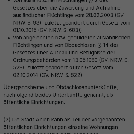
von ausländischen Flüchtlingen (§ 2 des
Gesetzes über die Zuweisung und Aufnahme
30 Minuten
ausländischer Flüchtlinge vom 28.02.2003 (GV.
NRW. S. 93), zuletzt geändert durch Gesetz vom
Zweck
01.10.2015 (GV. NRW. S. 683))
von abgelehnten bzw. geduldeten ausländischen
Wird für statistische Zwecke verwendet, um
vorübergehende Daten des Besuchs zu speichern.
Flüchtlingen und von Obdachlosen (§ 14 des
Gesetzes über Aufbau und Befugnisse der
Ordnungsbehörden vom 13.05.1980 (GV. NRW. S.
528), zuletzt geändert durch Gesetz vom
02.10.2014 (GV. NRW. S. 622)
Übergangsheime und Obdachlosenunterkünfte,
nachfolgend beides Unterkünfte genannt, als
öffentliche Einrichtungen.
(2) Die Stadt Ahlen kann als Teil der vorgenannten
öffentlichen Einrichtungen einzelne Wohnungen