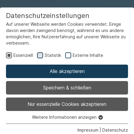
Datenschutzeinstellungen
Auf unserer Webseite werden Cookies verwendet. Einige
davon werden zwingend benötigt, während es uns andere
ermöglichen, Ihre Nutzererfahrung auf unserer Webseite zu
verbessern.
Essenziell
Statistik
Externe Inhalte
Alle akzeptieren
Kultur
willkommen auf
Homepage
Speichern & schließen
Angebote 
Nur essenzielle Cookies akzeptieren
Weitere Informationen anzeigen
Essenziell
Essenzielle Cookies werden für grundlegende Funktionen
Impressum
|
Datenschutz