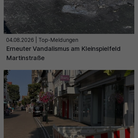
30 Minuten
Zweck
Wird für statistische Zwecke verwendet, um
04.08.2026
| Top-Meldungen
vorübergehende Daten des Besuchs zu speichern.
Erneuter Vandalismus am Kleinspielfeld
Martinstraße