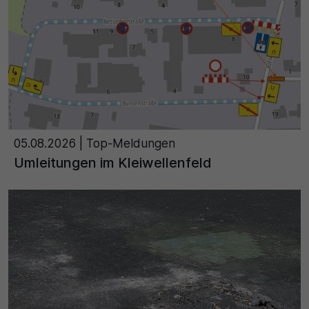
Name
Matomo
SgCookieOptin.lastPreferences
Laufzeit
Anbieter
1 Jahr
Cookie Consent / Ahlen
Zweck
Laufzeit
Wird für statistische Zwecke verwendet, um Details
05.08.2026
| Top-Meldungen
wie die eindeutige Besucher-ID zu speichern.
1 Jahr
Umleitungen im Kleiwellenfeld
Zweck
Name
Dieser Wert speichert Ihre Consent-Einstellungen.
_pk_ses\..*$
Unter anderem eine zufällig generierte ID, für die
historische Speicherung Ihrer vorgenommen
Anbieter
Einstellungen, falls der Webseiten-Betreiber dies
eingestellt hat.
Matomo
Laufzeit