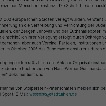
inzelnen Menschen einstanzt. Die Schrift bleibt unauslö
ast 300 europäischen Städten verlegt wurden, versteht D
 Erinnerung an die Vertreibung und Vernichtung der Jude
uellen, der Zeugen Jehovas und der Euthanasieopfer im 
ne einschließlich ihrer Verlegung erfolgt durch Beiträge 
atpersonen, aber auch Vereine, Parteien, Institutionen
ler im Oktober 2005 das Bundesverdienstkreuz durch d
legungsorten stützt sich das Ahlener Organisationstea
ind zudem die Recherchen von Hans-Werner Gummersbach
len" dokumentiert sind.
ernahme von Stolperstein-Patenschaften melden sich bei
d Sport, E-Mail:
wesselsc@stadt.ahlen.de