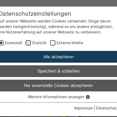
Datenschutzeinstellungen
Auf unserer Webseite werden Cookies verwendet. Einige davon
werden zwingend benötigt, während es uns andere ermöglichen,
Ihre Nutzererfahrung auf unserer Webseite zu verbessern.
lpersteine
Essenziell
Statistik
Externe Inhalte
Alle akzeptieren
eine in Ahlen
Speichern & schließen
Nur essenzielle Cookies akzeptieren
Weitere Informationen anzeigen
Essenziell
Essenzielle Cookies werden für grundlegende Funktionen der
Impressum
|
Datenschut
Webseite benötigt. Dadurch ist gewährleistet, dass die Webseite