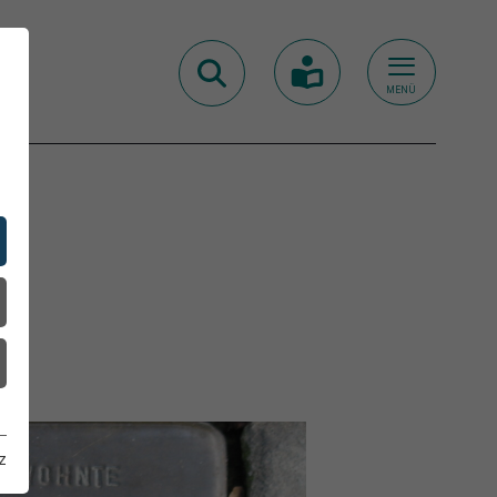
MENÜ
z