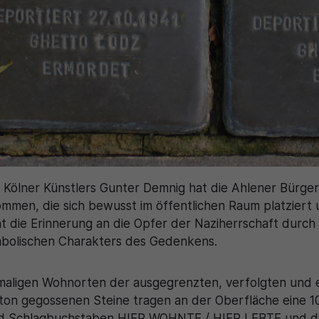
Zweck
generierte ID, für die historische Speicherung
Zweck
Details wie die eindeutige Besucher-ID zu
Ihrer vorgenommen Einstellungen, falls der
speichern.
Webseiten-Betreiber dies eingestellt hat.
Name
_pk_ses\..*$
Anbieter
Matomo
Laufzeit
30 Minuten
Wird für statistische Zwecke verwendet, um
Zweck
vorübergehende Daten des Besuchs zu
 Kölner Künstlers Gunter Demnig hat die Ahlener Bürge
speichern.
mmen, die sich bewusst im öffentlichen Raum platzie
ont die Erinnerung an die Opfer der Naziherrschaft durc
mbolischen Charakters des Gedenkens.
maligen Wohnorten der ausgegrenzten, verfolgten und
eton gegossenen Steine tragen an der Oberfläche eine 1
und Schlagbuchstaben HIER WOHNTE / HIER LEBTE und 