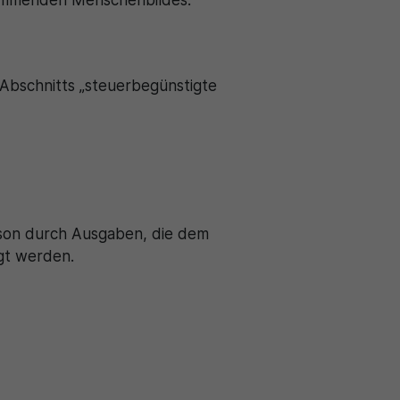
kommenden Menschenbildes.
 Abschnitts „steuerbegünstigte
erson durch Ausgaben, die dem
gt werden.