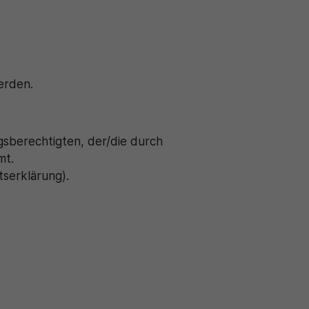
erden.
gsberechtigten, der/die durch
mt.
tserklärung).