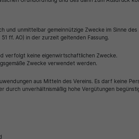
kratischen Grundordnung und des darin zum Ausdruck 
Zweck
generierte ID, für die historische Speicherung
Zweck
Details wie die eindeutige Besucher-ID zu
Ihrer vorgenommen Einstellungen, falls der
speichern.
Webseiten-Betreiber dies eingestellt hat.
ßlich und unmittelbar gemeinnützige Zwecke im Sinne des
Name
_pk_ses\..*$
 ff. AO) in der zurzeit geltenden Fassung.
Anbieter
Matomo
und verfolgt keine eigenwirtschaftlichen Zwecke.
Laufzeit
30 Minuten
zungsgemäße Zwecke verwendet werden.
Wird für statistische Zwecke verwendet, um
Zweck
vorübergehende Daten des Besuchs zu
 Zuwendungen aus Mitteln des Vereins. Es darf keine P
speichern.
er durch unverhältnismäßig hohe Vergütungen begünsti
d