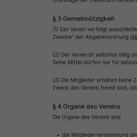
Grundlage der freiheitlich demo
§ 3 Gemeinnützigkeit
(1) Der Verein verfolgt ausschlie
Zwecke“ der Abgabenordnung (§§ 51
(2) Der Verein ist selbstlos tätig 
Seine Mittel dürfen nur für sat
(3) Die Mitglieder erhalten keine
Zweck des Vereins fremd sind, od
§ 4 Organe des Vereins
Die Organe des Vereins sind
die Mitgliederversammlung un