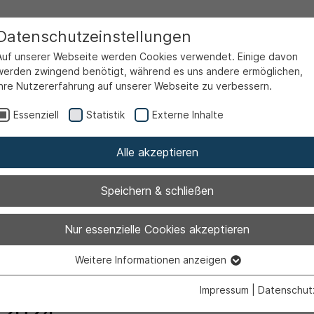
Datenschutzeinstellungen
Auf unserer Webseite werden Cookies verwendet. Einige davon
werden zwingend benötigt, während es uns andere ermöglichen,
Ihre Nutzererfahrung auf unserer Webseite zu verbessern.
Partnerstädte
Ahlener Verein für Städtepartnerschaf
Essenziell
Statistik
Externe Inhalte
Alle akzeptieren
Speichern & schließen
Nur essenzielle Cookies akzeptieren
Weitere Informationen anzeigen
Essenziell
 Vereins für Städtepartnerschaft
Essenzielle Cookies werden für grundlegende Funktionen der
Impressum
|
Datenschut
Webseite benötigt. Dadurch ist gewährleistet, dass die Webseite
.2024