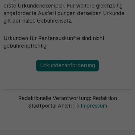
erste Urkundenexemplar. Für weitere gleichzeitig
30 Minuten
angeforderte Ausfertigungen derselben Urkunde
gilt der halbe Gebührensatz.
Zweck
Urkunden für Rentenauskünfte sind nicht
Wird für statistische Zwecke verwendet, um
vorübergehende Daten des Besuchs zu speichern.
gebührenpflichtig.
Urkundenanforderung
Redaktionelle Verantwortung:
Redaktion
Stadtportal Ahlen
|
Impressum