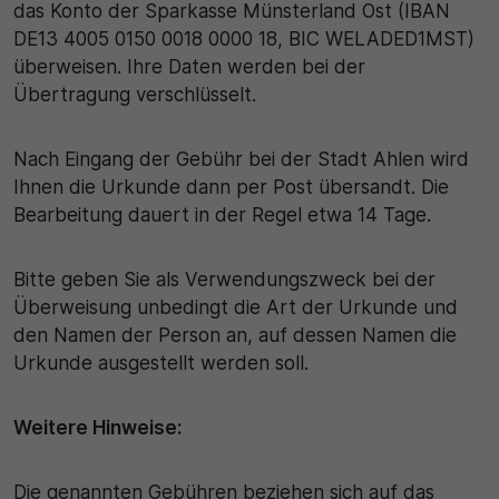
Name
das Konto der Sparkasse Münsterland Ost (IBAN
Matomo
DE13 4005 0150 0018 0000 18, BIC WELADED1MST)
SgCookieOptin.lastPreferences
Laufzeit
überweisen. Ihre Daten werden bei der
Übertragung verschlüsselt.
Anbieter
1 Jahr
Cookie Consent / Ahlen
Nach Eingang der Gebühr bei der Stadt Ahlen wird
Zweck
Ihnen die Urkunde dann per Post übersandt. Die
Laufzeit
Wird für statistische Zwecke verwendet, um Details
Bearbeitung dauert in der Regel etwa 14 Tage.
wie die eindeutige Besucher-ID zu speichern.
1 Jahr
Bitte geben Sie als Verwendungszweck bei der
Zweck
Name
Überweisung unbedingt die Art der Urkunde und
den Namen der Person an, auf dessen Namen die
Dieser Wert speichert Ihre Consent-Einstellungen.
_pk_ses\..*$
Urkunde ausgestellt werden soll.
Unter anderem eine zufällig generierte ID, für die
historische Speicherung Ihrer vorgenommen
Anbieter
Einstellungen, falls der Webseiten-Betreiber dies
Weitere Hinweise:
eingestellt hat.
Matomo
Die genannten Gebühren beziehen sich auf das
Laufzeit