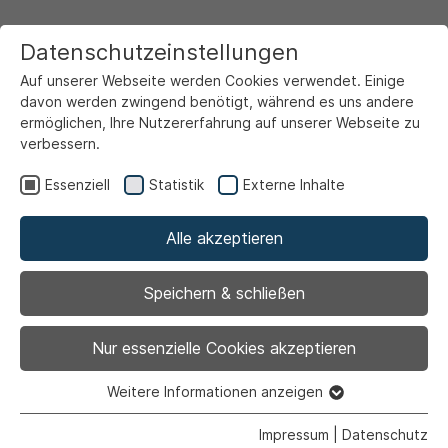
Datenschutzeinstellungen
Auf unserer Webseite werden Cookies verwendet. Einige
davon werden zwingend benötigt, während es uns andere
ermöglichen, Ihre Nutzererfahrung auf unserer Webseite zu
verbessern.
Startseite
Service & Info
Online-Formulare
Online-Anforderung von Standesamtsurkunden
Essenziell
Statistik
Externe Inhalte
Alle akzeptieren
Hinweis:
Hier können nur Urkunden von bereits
Speichern & schließen
beurkundeten Geburten, Eheschließungen und
Sterbefällen beantragt werden. Möchten Sie eine
Nur essenzielle Cookies akzeptieren
Geburtsurkunde für ein neugeborenes Kind
beantragen, wenden Sie sich bitte direkt an das
Weitere Informationen anzeigen
Essenziell
Standesamt.
Essenzielle Cookies werden für grundlegende Funktionen
Impressum
|
Datenschutz