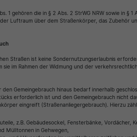
Zweck
generierte ID, für die historische Speicherung
Zweck
Details wie die eindeutige Besucher-ID zu
Ihrer vorgenommen Einstellungen, falls der
speichern.
bs. 1 gehören die in § 2 Abs. 2 StrWG NRW sowie in § 1
Webseiten-Betreiber dies eingestellt hat.
, der Luftraum über dem Straßenkörper, das Zubehör u
Name
_pk_ses\..*$
uch
Anbieter
Matomo
Laufzeit
30 Minuten
chen Straßen ist keine Sondernutzungserlaubnis erforde
 sie im Rahmen der Widmung und der verkehrsrechtlich
Wird für statistische Zwecke verwendet, um
Zweck
vorübergehende Daten des Besuchs zu
speichern.
r den Gemeingebrauch hinaus bedarf innerhalb geschloss
ücks erforderlich ist und den Gemeingebrauch nicht da
nkörper eingreift (Straßenanliegergebrauch). Hierzu zä
uteile, z.B. Gebäudesockel, Fensterbänke, Vordächer, Ke
nd Mülltonnen in Gehwegen,