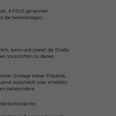
 Abs. 4 FStrG genannten
nd die Nebenanlagen.
rlich, wenn und soweit die Straße
en Vorschriften zu dienen
ener Ortslage keiner Erlaubnis,
uernd ausschließt oder erheblich
hlen insbesondere
llerlichtschächte,