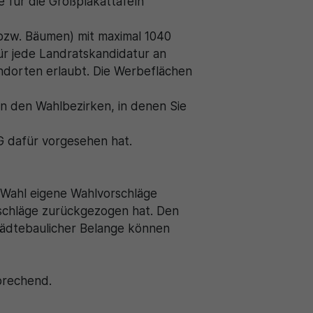
 für die Großplakattafeln
bzw. Bäumen) mit maximal 1040
r jede Landratskandidatur an
ndorten erlaubt. Die Werbeflächen
n den Wahlbezirken, in denen Sie
G dafür vorgesehen hat.
 Wahl eigene Wahlvorschläge
orschläge zurückgezogen hat. Den
tädtebaulicher Belange können
sprechend.