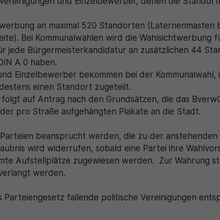
rvereinigungen und Einzelbewerber, denen die Standorte
htwerbung an maximal 520 Standorten (Laternenmasten 
ite). Bei Kommunalwahlen wird die Wahlsichtwerbung fü
ür jede Bürgermeisterkandidatur an zusätzlichen 44 Sta
DIN A 0 haben.
 und Einzelbewerber bekommen bei der Kommunalwahl, i
destens einen Standort zugeteilt.
erfolgt auf Antrag nach den Grundsätzen, die das Bverw
 der pro Straße aufgehängten Plakate an die Stadt.
 Parteien beansprucht werden, die zu der anstehenden
rlaubnis wird widerrufen, sobald eine Partei ihre Wahlv
mmte Aufstellplätze zugewiesen werden. Zur Wahrung s
verlangt werden.
das Parteiengesetz fallende politische Vereinigungen ent