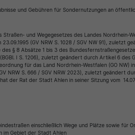
einwandfrei funktioniert.
ubnisse und Gebühren für Sondernutzungen an öffentlic
Name
Cookie-Informationen anzeigen
cookie_optin
Anbieter
Cookie Consent / Ahlen
Statistik
es Straßen- und Wegegesetzes des Landes Nordrhein-We
Diese Cookies dienen zur statistischen Erfassung, welche
Laufzeit
1 Jahr
23.09.1995 (GV NRW S. 1028 / SGV NW 91), zuletzt ge
Seiteninhalte von den Besuchern abgerufen werden, um
 des § 8 Absätze 1 bis 3 des Bundesfernstraßengesetzes
zukünftig unser Informationsangebot zu optimieren. Die durch
Dieses Cookie wird verwendet, um Ihre
die Cookie erzeugten Informationen im pseudonymen
Bl. I S. 1206), zuletzt geändert durch Artikel 6 des 
Zweck
Cookie-Einstellungen für diese Website zu
Nutzerprofil werden nicht dazu benutzt, den Besucher dieser
eordnung für das Land Nordrhein-Westfalen (GO NW) in
speichern.
Website persönlich zu identifizieren und nicht mit
GV NRW S. 666 / SGV NRW 2023), zuletzt geändert durc
personenbezogenen Daten über den Träger des Pseudonyms
hat der Rat der Stadt Ahlen in seiner Sitzung vom 14.0
zusammengeführt.
Name
SgCookieOptin.lastPreferences
Name
Cookie-Informationen anzeigen
_pk_id\..*$
Anbieter
Cookie Consent / Ahlen
Anbieter
Matomo
Externe Inhalte
Laufzeit
1 Jahr
Wir verwenden auf unserer Website externe Inhalte, um Ihnen
Laufzeit
1 Jahr
Dieser Wert speichert Ihre Consent-
zusätzliche Informationen anzubieten.
emeindestraßen einschließlich Wege und Plätze sowie für 
Einstellungen. Unter anderem eine zufällig
n im Gebiet der Stadt Ahlen
Wird für statistische Zwecke verwendet, um