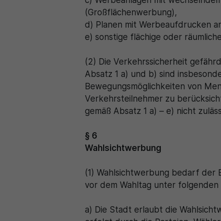
c) Werbeanlagen mit wechselndem 
(Großflächenwerbung),
d) Planen mit Werbeaufdrucken a
e) sonstige flächige oder räumli
(2) Die Verkehrssicherheit gefäh
Absatz 1 a) und b) sind insbesond
Bewegungsmöglichkeiten von Mensc
Verkehrsteilnehmer zu berücksich
gemäß Absatz 1 a) – e) nicht zuläs
§ 6
Wahlsichtwerbung
(1) Wahlsichtwerbung bedarf der 
vor dem Wahltag unter folgenden 
a) Die Stadt erlaubt die Wahlsich