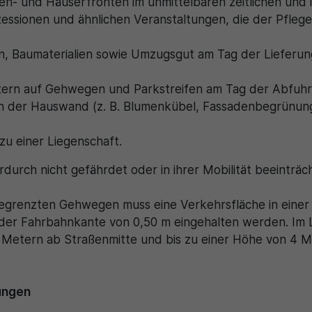
n- und Häuserfronten im unmittelbaren zeitlichen und 
essionen und ähnlichen Veranstaltungen, die der Pfleg
n, Baumaterialien sowie Umzugsgut am Tag der Liefer
ltern auf Gehwegen und Parkstreifen am Tag der Abfuhr
er Hauswand (z. B. Blumenkübel, Fassadenbegrünungen)
zu einer Liegenschaft.
rdurch nicht gefährdet oder in ihrer Mobilität beeinträ
gegrenzten Gehwegen muss eine Verkehrsfläche in einer 
der Fahrbahnkante von 0,50 m eingehalten werden. Im L
2 Metern ab Straßenmitte und bis zu einer Höhe von 4 M
ungen