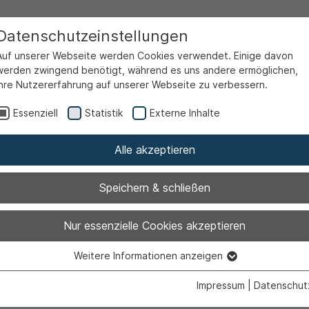
Datenschutzeinstellungen
Auf unserer Webseite werden Cookies verwendet. Einige davon
werden zwingend benötigt, während es uns andere ermöglichen,
Ihre Nutzererfahrung auf unserer Webseite zu verbessern.
Ortsrecht
Bauwesen
Sondernutzungen an öffentli
Essenziell
Statistik
Externe Inhalte
Alle akzeptieren
tzung an öffent
Speichern & schließen
Nur essenzielle Cookies akzeptieren
Weitere Informationen anzeigen
Essenziell
Essenzielle Cookies werden für grundlegende Funktionen der
Impressum
|
Datenschut
Webseite benötigt. Dadurch ist gewährleistet, dass die Webseite