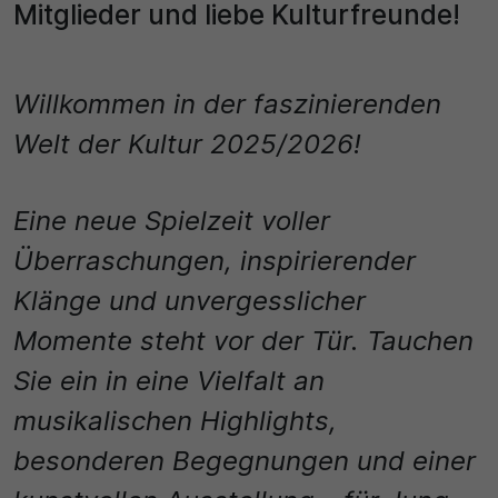
Name
Mitglieder und liebe Kulturfreunde!
Matomo
SgCookieOptin.lastPreferences
Laufzeit
Willkommen in der faszinierenden
Anbieter
1 Jahr
Welt der Kultur 2025/2026!
Cookie Consent / Ahlen
Zweck
Laufzeit
Wird für statistische Zwecke verwendet, um Details
Eine neue Spielzeit voller
wie die eindeutige Besucher-ID zu speichern.
1 Jahr
Überraschungen, inspirierender
Zweck
Klänge und unvergesslicher
Name
Momente steht vor der Tür. Tauchen
Dieser Wert speichert Ihre Consent-Einstellungen.
_pk_ses\..*$
Unter anderem eine zufällig generierte ID, für die
Sie ein in eine Vielfalt an
historische Speicherung Ihrer vorgenommen
Anbieter
musikalischen Highlights,
Einstellungen, falls der Webseiten-Betreiber dies
eingestellt hat.
Matomo
besonderen Begegnungen und einer
Laufzeit