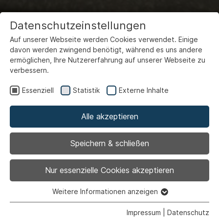
Datenschutzeinstellungen
Auf unserer Webseite werden Cookies verwendet. Einige
davon werden zwingend benötigt, während es uns andere
ermöglichen, Ihre Nutzererfahrung auf unserer Webseite zu
verbessern.
Essenziell
Statistik
Externe Inhalte
Alle akzeptieren
Kulturgesellschaft Stadt
Ahlen
Speichern & schließen
Nur essenzielle Cookies akzeptieren
Weitere Informationen anzeigen
Essenziell
Essenzielle Cookies werden für grundlegende Funktionen
Impressum
|
Datenschutz