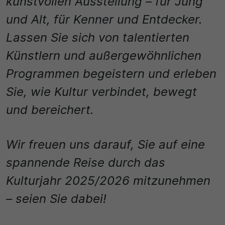
kunstvollen Ausstellung – für Jung
und Alt, für Kenner und Entdecker.
30 Minuten
Lassen Sie sich von talentierten
Zweck
Künstlern und außergewöhnlichen
Wird für statistische Zwecke verwendet, um
Programmen begeistern und erleben
vorübergehende Daten des Besuchs zu speichern.
Sie, wie Kultur verbindet, bewegt
und bereichert.
Wir freuen uns darauf, Sie auf eine
spannende Reise durch das
Kulturjahr 2025/2026 mitzunehmen
– seien Sie dabei!