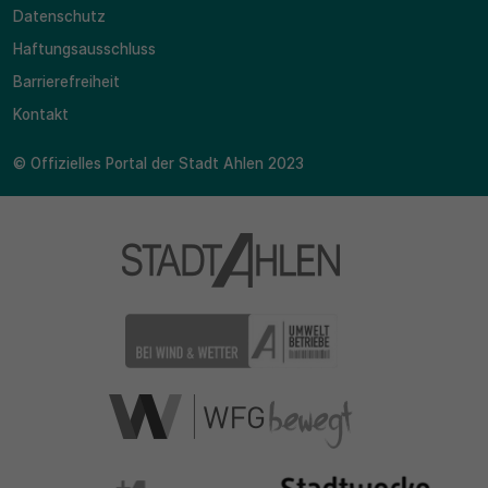
Datenschutz
30 Minuten
Haftungsausschluss
Barrierefreiheit
Zweck
Kontakt
Wird für statistische Zwecke verwendet, um
vorübergehende Daten des Besuchs zu speichern.
© Offizielles Portal der Stadt Ahlen 2023