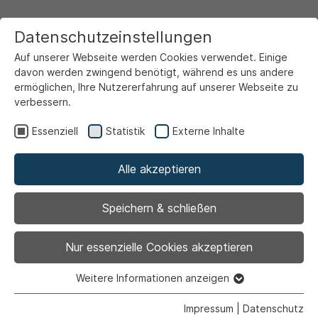
Datenschutzeinstellungen
Auf unserer Webseite werden Cookies verwendet. Einige
davon werden zwingend benötigt, während es uns andere
ermöglichen, Ihre Nutzererfahrung auf unserer Webseite zu
verbessern.
Startseite
Rathaus & Politik
Über Ahlen
Partnerstädte
Essenziell
Statistik
Externe Inhalte
Ahlener Verein für Städtepartnerschaft e.V.
Bilder und Berichte
2012
Ahlener Stadtfest
Alle akzeptieren
Speichern & schließen
Redaktionelle Verantwortung:
Redaktion
Nur essenzielle Cookies akzeptieren
Stadtportal Ahlen
|
Impressum
Weitere Informationen anzeigen
Essenziell
Essenzielle Cookies werden für grundlegende Funktionen
Impressum
|
Datenschutz