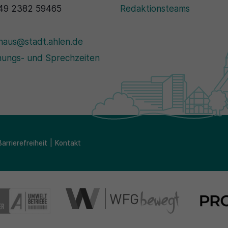
Zweck
generierte ID, für die historische Speicherung
Zweck
Details wie die eindeutige Besucher-ID zu
49 2382 59465
Redaktionsteams
Ihrer vorgenommen Einstellungen, falls der
speichern.
Webseiten-Betreiber dies eingestellt hat.
haus@stadt.ahlen.de
Name
_pk_ses\..*$
ungs- und Sprechzeiten
Anbieter
Matomo
Laufzeit
30 Minuten
Wird für statistische Zwecke verwendet, um
Zweck
vorübergehende Daten des Besuchs zu
speichern.
Barrierefreiheit
Kontakt