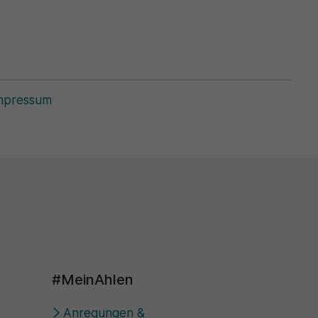
mpressum
#MeinAhlen
Anregungen &