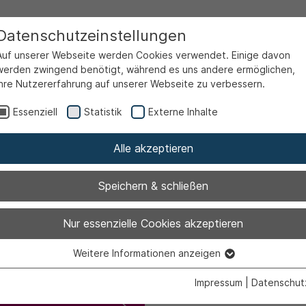
Datenschutzeinstellungen
Auf unserer Webseite werden Cookies verwendet. Einige davon
werden zwingend benötigt, während es uns andere ermöglichen,
Ihre Nutzererfahrung auf unserer Webseite zu verbessern.
rtale
Familienportal
Kinderbetreuung
Familienz
Essenziell
Statistik
Externe Inhalte
Alle akzeptieren
Speichern & schließen
Nur essenzielle Cookies akzeptieren
werpunkte
Weitere Informationen anzeigen
Essenziell
Essenzielle Cookies werden für grundlegende Funktionen der
Impressum
|
Datenschut
Webseite benötigt. Dadurch ist gewährleistet, dass die Webseite