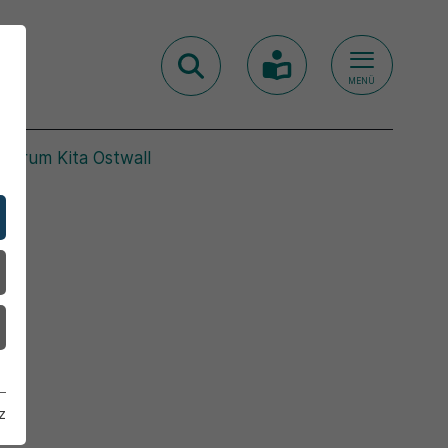
MENÜ
entrum Kita Ostwall
z