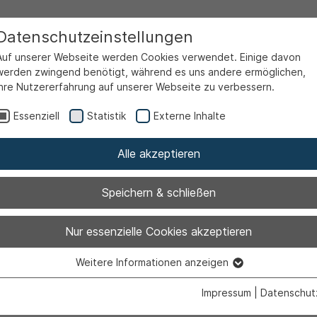
Datenschutzeinstellungen
Auf unserer Webseite werden Cookies verwendet. Einige davon
werden zwingend benötigt, während es uns andere ermöglichen,
Ihre Nutzererfahrung auf unserer Webseite zu verbessern.
een
Stadt-Galerie Ahlen / Kunstverein Ahlen
Essenziell
Statistik
Externe Inhalte
Alle akzeptieren
erie Ahlen / Ku
Speichern & schließen
Nur essenzielle Cookies akzeptieren
Weitere Informationen anzeigen
Essenziell
Essenzielle Cookies werden für grundlegende Funktionen der
Impressum
|
Datenschut
Webseite benötigt. Dadurch ist gewährleistet, dass die Webseite