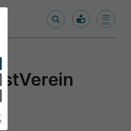
MENÜ
nstVerein
z