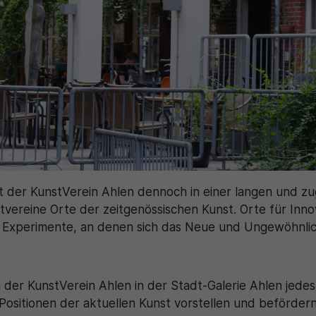
Zweck
generierte ID, für die historische Speicherung
Zweck
Details wie die eindeutige Besucher-ID zu
Ihrer vorgenommen Einstellungen, falls der
speichern.
Webseiten-Betreiber dies eingestellt hat.
Name
_pk_ses\..*$
Anbieter
Matomo
Laufzeit
30 Minuten
Wird für statistische Zwecke verwendet, um
Zweck
vorübergehende Daten des Besuchs zu
t der KunstVerein Ahlen dennoch in einer langen und zug
speichern.
tvereine Orte der zeitgenössischen Kunst. Orte für Inno
Experimente, an denen sich das Neue und Ungewöhnlich
ch der KunstVerein Ahlen in der Stadt-Galerie Ahlen jedes
Positionen der aktuellen Kunst vorstellen und befördern