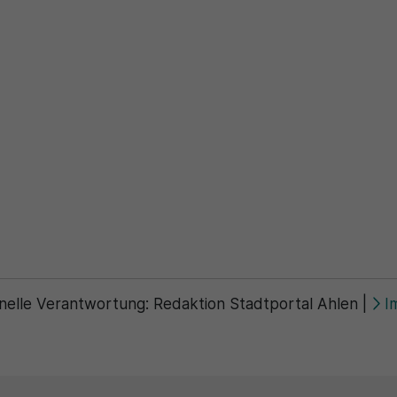
Zweck
generierte ID, für die historische Speicherung
Zweck
Details wie die eindeutige Besucher-ID zu
Ihrer vorgenommen Einstellungen, falls der
speichern.
Webseiten-Betreiber dies eingestellt hat.
Name
_pk_ses\..*$
Anbieter
Matomo
Laufzeit
30 Minuten
Wird für statistische Zwecke verwendet, um
Zweck
vorübergehende Daten des Besuchs zu
speichern.
nelle Verantwortung:
Redaktion Stadtportal Ahlen
|
I