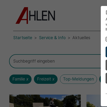
Startseite
Service & Info
Aktuelles
Familie
x
Freizeit
x
Top-Meldungen
Al