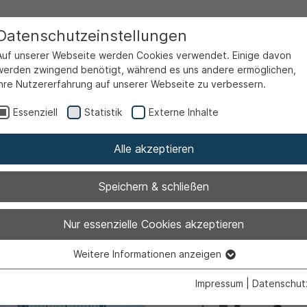
Datenschutzeinstellungen
Auf unserer Webseite werden Cookies verwendet. Einige davon
werden zwingend benötigt, während es uns andere ermöglichen,
Ihre Nutzererfahrung auf unserer Webseite zu verbessern.
Essenziell
Statistik
Externe Inhalte
Alle akzeptieren
Speichern & schließen
Nur essenzielle Cookies akzeptieren
le Filter entfernen
x
Weitere Informationen anzeigen
Essenziell
Essenzielle Cookies werden für grundlegende Funktionen der
Impressum
|
Datenschut
Webseite benötigt. Dadurch ist gewährleistet, dass die Webseite