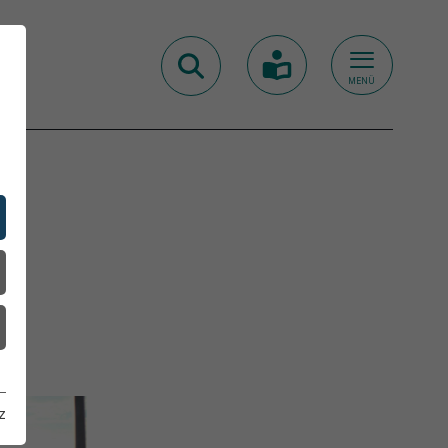
MENÜ
z