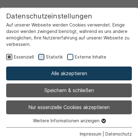
Datenschutzeinstellungen
Auf unserer Webseite werden Cookies verwendet. Einige
davon werden zwingend benötigt, während es uns andere
ermöglichen, Ihre Nutzererfahrung auf unserer Webseite zu
verbessern.
Startseite
Ansicht
Essenziell
Statistik
Externe Inhalte
Alle akzeptieren
Archiviert
VHS-KinderUni in der
Speichern & schließen
letzten Woche der
Nur essenzielle Cookies akzeptieren
Sommerferien
Weitere Informationen anzeigen
Essenziell
Essenzielle Cookies werden für grundlegende Funktionen
Impressum
|
Datenschutz