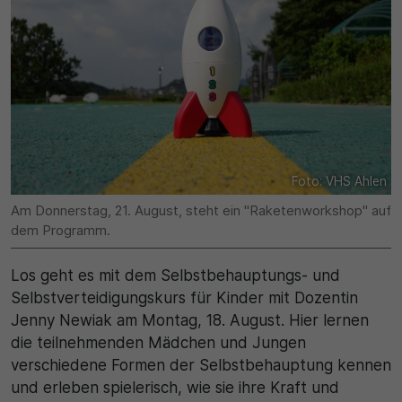
Name
Matomo
SgCookieOptin.lastPreferences
Laufzeit
Anbieter
1 Jahr
Cookie Consent / Ahlen
Zweck
Laufzeit
Wird für statistische Zwecke verwendet, um Details
Foto: VHS Ahlen
wie die eindeutige Besucher-ID zu speichern.
1 Jahr
Am Donnerstag, 21. August, steht ein "Raketenworkshop" auf
dem Programm.
Zweck
Name
Los geht es mit dem Selbstbehauptungs- und
Dieser Wert speichert Ihre Consent-Einstellungen.
_pk_ses\..*$
Unter anderem eine zufällig generierte ID, für die
Selbstverteidigungskurs für Kinder mit Dozentin
historische Speicherung Ihrer vorgenommen
Jenny Newiak am Montag, 18. August. Hier lernen
Anbieter
Einstellungen, falls der Webseiten-Betreiber dies
die teilnehmenden Mädchen und Jungen
eingestellt hat.
Matomo
verschiedene Formen der Selbstbehauptung kennen
und erleben spielerisch, wie sie ihre Kraft und
Laufzeit