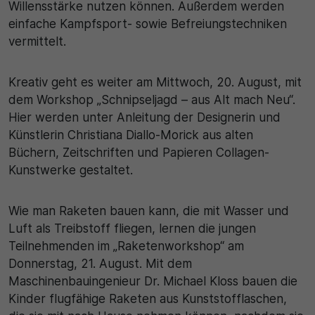
Willensstärke nutzen können. Außerdem werden
einfache Kampfsport- sowie Befreiungstechniken
30 Minuten
vermittelt.
Zweck
Kreativ geht es weiter am Mittwoch, 20. August, mit
Wird für statistische Zwecke verwendet, um
dem Workshop „Schnipseljagd – aus Alt mach Neu“.
vorübergehende Daten des Besuchs zu speichern.
Hier werden unter Anleitung der Designerin und
Künstlerin Christiana Diallo-Morick aus alten
Büchern, Zeitschriften und Papieren Collagen-
Kunstwerke gestaltet.
Wie man Raketen bauen kann, die mit Wasser und
Luft als Treibstoff fliegen, lernen die jungen
Teilnehmenden im „Raketenworkshop“ am
Donnerstag, 21. August. Mit dem
Maschinenbauingenieur Dr. Michael Kloss bauen die
Kinder flugfähige Raketen aus Kunststofflaschen,