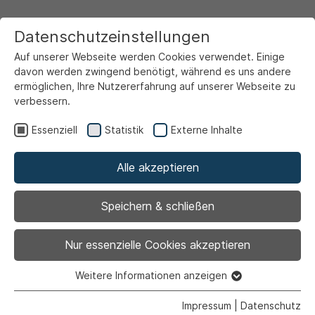
Datenschutzeinstellungen
Auf unserer Webseite werden Cookies verwendet. Einige
davon werden zwingend benötigt, während es uns andere
ermöglichen, Ihre Nutzererfahrung auf unserer Webseite zu
verbessern.
Startseite
Ansicht
Essenziell
Statistik
Externe Inhalte
Alle akzeptieren
Archiviert
Sommerleseclub bringt
Speichern & schließen
Abkühlung an heißen
Nur essenzielle Cookies akzeptieren
Ferientagen
Weitere Informationen anzeigen
Essenziell
Essenzielle Cookies werden für grundlegende Funktionen
Impressum
|
Datenschutz