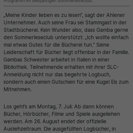
Programm im diesjährigen Sommerleseclub.
30 Minuten
„Meine Kinder lieben es zu lesen“, sagt der Ahlener
Unternehmer. Auch seine Frau sei Stammgast in der
Zweck
Stadtbücherei. Kein Wunder also, dass Gamba gerne
den Sommerleseclub unterstützt: „Ich wollte einfach
Wird für statistische Zwecke verwendet, um
vorübergehende Daten des Besuchs zu speichern.
mal etwas Gutes für die Bücherei tun.“ Seine
Leidenschaft für Bücher liegt offenbar in der Familie.
Gambas Schwester arbeitet in Italien in einer
Bibliothek. Teilnehmende erhalten mit ihrer SLC-
Anmeldung nicht nur das begehrte Logbuch,
sondern auch einen Gutschein für eine Kugel Eis zum
Mitnehmen.
Los geht’s am Montag, 7. Juli: Ab dann können
Bücher, Hörbücher, Filme und Spiele ausgeliehen
werden. Am 26. August endet der offizielle
Ausleihzeitraum. Die ausgefüllten Logbücher, in