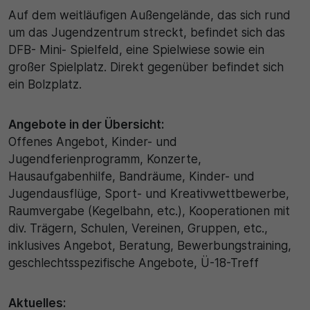
Auf dem weitläufigen Außengelände, das sich rund
30 Minuten
um das Jugendzentrum streckt, befindet sich das
DFB- Mini- Spielfeld, eine Spielwiese sowie ein
Zweck
großer Spielplatz. Direkt gegenüber befindet sich
ein Bolzplatz.
Wird für statistische Zwecke verwendet, um
vorübergehende Daten des Besuchs zu speichern.
Angebote in der Übersicht:
Offenes Angebot, Kinder- und
Jugendferienprogramm, Konzerte,
Hausaufgabenhilfe, Bandräume, Kinder- und
Jugendausflüge, Sport- und Kreativwettbewerbe,
Raumvergabe (Kegelbahn, etc.), Kooperationen mit
div. Trägern, Schulen, Vereinen, Gruppen, etc.,
inklusives Angebot, Beratung, Bewerbungstraining,
geschlechtsspezifische Angebote, Ü-18-Treff
Aktuelles: