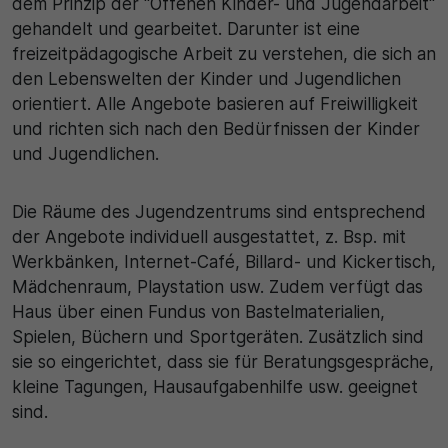
dem Prinzip der "Offenen Kinder- und Jugendarbeit"
Name
Matomo
gehandelt und gearbeitet. Darunter ist eine
SgCookieOptin.lastPreferences
freizeitpädagogische Arbeit zu verstehen, die sich an
Laufzeit
den Lebenswelten der Kinder und Jugendlichen
Anbieter
1 Jahr
orientiert. Alle Angebote basieren auf Freiwilligkeit
und richten sich nach den Bedürfnissen der Kinder
Cookie Consent / Ahlen
Zweck
und Jugendlichen.
Laufzeit
Wird für statistische Zwecke verwendet, um Details
wie die eindeutige Besucher-ID zu speichern.
Die Räume des Jugendzentrums sind entsprechend
1 Jahr
der Angebote individuell ausgestattet, z. Bsp. mit
Werkbänken, Internet-Café, Billard- und Kickertisch,
Zweck
Name
Mädchenraum, Playstation usw. Zudem verfügt das
Dieser Wert speichert Ihre Consent-Einstellungen.
Haus über einen Fundus von Bastelmaterialien,
_pk_ses\..*$
Unter anderem eine zufällig generierte ID, für die
Spielen, Büchern und Sportgeräten. Zusätzlich sind
historische Speicherung Ihrer vorgenommen
Anbieter
sie so eingerichtet, dass sie für Beratungsgespräche,
Einstellungen, falls der Webseiten-Betreiber dies
kleine Tagungen, Hausaufgabenhilfe usw. geeignet
eingestellt hat.
Matomo
sind.
Laufzeit