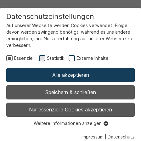
Datenschutzeinstellungen
Auf unserer Webseite werden Cookies verwendet. Einige
davon werden zwingend benötigt, während es uns andere
ermöglichen, Ihre Nutzererfahrung auf unserer Webseite zu
verbessern.
Startseite
Service & Info
Unsere Serviceportale
Familienportal
Essenziell
Statistik
Externe Inhalte
Kinder- und Jugendangebote
Jugendförderung
1. Jugendeinrichtungen
Alle akzeptieren
1.2 Jugendzentrum Ost
Speichern & schließen
Nur essenzielle Cookies akzeptieren
Weitere Informationen anzeigen
Essenziell
Essenzielle Cookies werden für grundlegende Funktionen
Impressum
|
Datenschutz