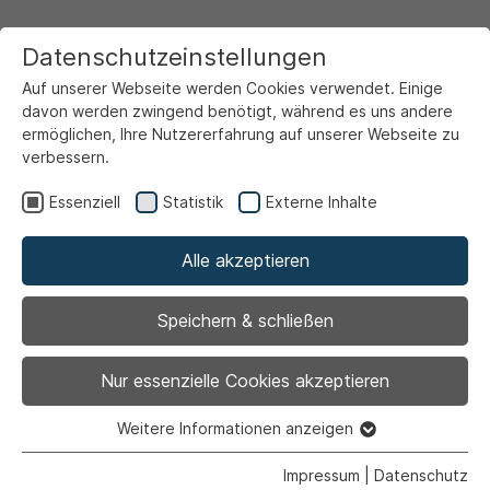
Datenschutzeinstellungen
Auf unserer Webseite werden Cookies verwendet. Einige
davon werden zwingend benötigt, während es uns andere
ermöglichen, Ihre Nutzererfahrung auf unserer Webseite zu
verbessern.
Startseite
Service & Info
Unsere Serviceportale
Familienportal
Essenziell
Statistik
Externe Inhalte
Kinder- und Jugendangebote
Jugendförderung
Alle akzeptieren
4. Ferienangebote/ Ferienfreizeiten
4.2 Sommerferienangebote
4.2.2 East-Side
Speichern & schließen
Nur essenzielle Cookies akzeptieren
4.2.2 East-Side
Weitere Informationen anzeigen
Essenziell
Essenzielle Cookies werden für grundlegende Funktionen
Impressum
|
Datenschutz