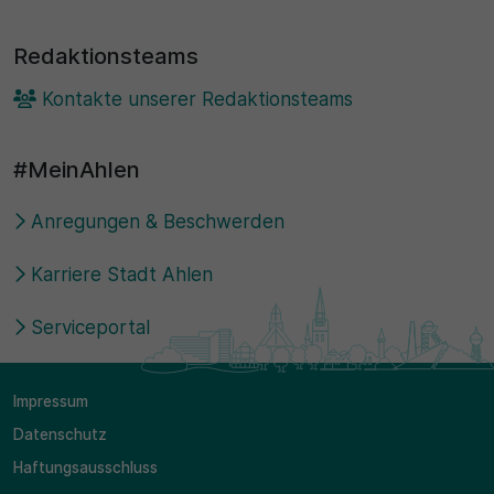
30 Minuten
Redaktionsteams
Zweck
Kontakte unserer Redaktionsteams
Wird für statistische Zwecke verwendet, um
vorübergehende Daten des Besuchs zu speichern.
#MeinAhlen
Anregungen & Beschwerden
Karriere Stadt Ahlen
Serviceportal
Impressum
Datenschutz
Haftungsausschluss