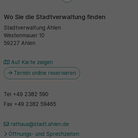
Name
Matomo
SgCookieOptin.lastPreferences
Wo Sie die Stadtverwaltung finden
Laufzeit
Stadtverwaltung Ahlen
Anbieter
1 Jahr
Westenmauer 10
Cookie Consent / Ahlen
59227 Ahlen
Zweck
Laufzeit
Wird für statistische Zwecke verwendet, um Details
Auf Karte zeigen
wie die eindeutige Besucher-ID zu speichern.
1 Jahr
Termin online reservieren
Zweck
Name
Tel
+49 2382 590
Dieser Wert speichert Ihre Consent-Einstellungen.
_pk_ses\..*$
Unter anderem eine zufällig generierte ID, für die
Fax
+49 2382 59465
historische Speicherung Ihrer vorgenommen
Anbieter
Einstellungen, falls der Webseiten-Betreiber dies
eingestellt hat.
rathaus@stadt.ahlen.de
Matomo
Öffnungs- und Sprechzeiten
Laufzeit