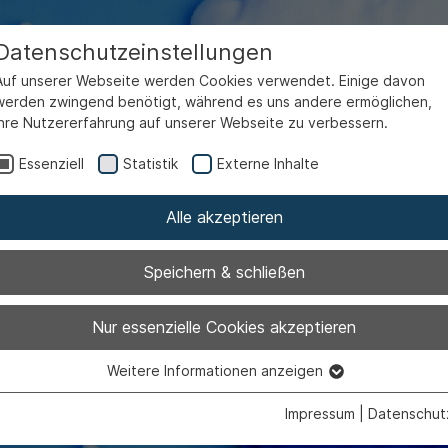
Datenschutzeinstellungen
Auf unserer Webseite werden Cookies verwendet. Einige davon
werden zwingend benötigt, während es uns andere ermöglichen,
Ihre Nutzererfahrung auf unserer Webseite zu verbessern.
Essenziell
Statistik
Externe Inhalte
Alle akzeptieren
Speichern & schließen
Nur essenzielle Cookies akzeptieren
0 - 3 Jahre
Weitere Informationen anzeigen
Essenziell
Essenzielle Cookies werden für grundlegende Funktionen der
Impressum
|
Datenschut
Webseite benötigt. Dadurch ist gewährleistet, dass die Webseite