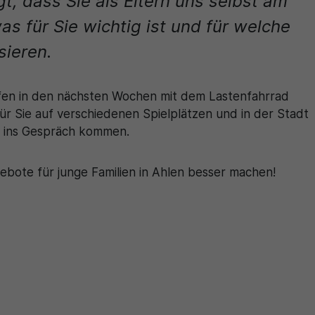
t, dass Sie als Eltern uns selbst am
Zweck
generierte ID, für die historische Speicherung
Zweck
Details wie die eindeutige Besucher-ID zu
Ihrer vorgenommen Einstellungen, falls der
s für Sie wichtig ist und für welche
speichern.
Webseiten-Betreiber dies eingestellt hat.
sieren.
Name
_pk_ses\..*$
lfen in den nächsten Wochen mit dem Lastenfahrrad
Anbieter
Matomo
ür Sie auf verschiedenen Spielplätzen und in der Stadt
 ins Gespräch kommen.
Laufzeit
30 Minuten
Wird für statistische Zwecke verwendet, um
gebote für junge Familien in Ahlen besser machen!
Zweck
vorübergehende Daten des Besuchs zu
speichern.