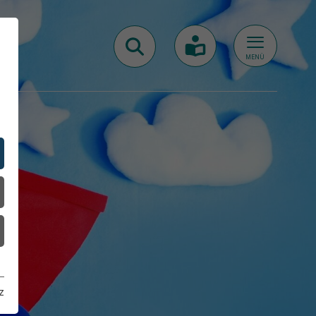
MENÜ
z