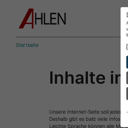
Startseite
Inhalte i
Unsere Internet-Seite soll jeder g
Deshalb gibt es bald viele Infos au
Leichte Sprache können alle Mens