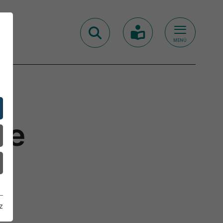
MENÜ
he
z