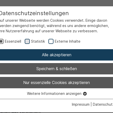
Datenschutzeinstellungen
Auf unserer Webseite werden Cookies verwendet. Einige davon
werden zwingend benötigt, während es uns andere ermöglichen,
Ihre Nutzererfahrung auf unserer Webseite zu verbessern.
Essenziell
Statistik
Externe Inhalte
Alle akzeptieren
n Leichter Sprac
Speichern & schließen
Nur essenzielle Cookies akzeptieren
Weitere Informationen anzeigen
Essenziell
ut lesen können.
Essenzielle Cookies werden für grundlegende Funktionen der
Impressum
|
Datenschut
ch in leichter Sprache.
Webseite benötigt. Dadurch ist gewährleistet, dass die Webseite
chen gut verstehen.