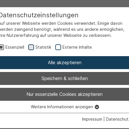
Datenschutzeinstellungen
Auf unserer Webseite werden Cookies verwendet. Einige davon
werden zwingend benötigt, während es uns andere ermöglichen,
Ihre Nutzererfahrung auf unserer Webseite zu verbessern.
rtale
Familienportal
Kinder- und Jugendangebote
Essenziell
Statistik
Externe Inhalte
endlichen
5.2 Förderung der freien Träger
gendecke Nord „Juno“
Alle akzeptieren
Speichern & schließen
r Kirchenkreis Hamm / Jugendec
Nur essenzielle Cookies akzeptieren
richtung der offenen Kinder- und Jugendarbeit des eva
egenüber dem Freibad. Die „Juno“ wird mit einer halbe
Weitere Informationen anzeigen
Essenziell
n. Das Angebot richtet sich insbesondere an junge Me
Essenzielle Cookies werden für grundlegende Funktionen der
Impressum
|
Datenschut
rt. Aufgabenschwerpunkte der pädagogischen Arbeit au
Webseite benötigt. Dadurch ist gewährleistet, dass die Webseite