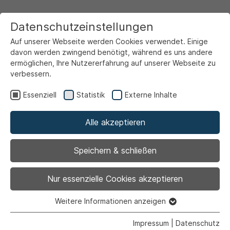
Datenschutzeinstellungen
Auf unserer Webseite werden Cookies verwendet. Einige
davon werden zwingend benötigt, während es uns andere
ermöglichen, Ihre Nutzererfahrung auf unserer Webseite zu
verbessern.
Startseite
Service & Info
Aktuelles
Essenziell
Statistik
Externe Inhalte
Alle akzeptieren
Speichern & schließen
Familie
x
Freizeit
x
Top-Meldungen
Nur essenzielle Cookies akzeptieren
Alle Filter entfernen
x
Weitere Informationen anzeigen
Essenziell
Essenzielle Cookies werden für grundlegende Funktionen
Impressum
|
Datenschutz