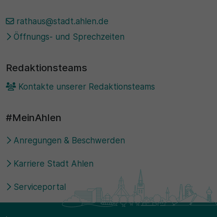
30 Minuten
rathaus@stadt.ahlen.de
Öffnungs- und Sprechzeiten
Zweck
Wird für statistische Zwecke verwendet, um
Redaktionsteams
vorübergehende Daten des Besuchs zu speichern.
Kontakte unserer Redaktionsteams
#MeinAhlen
Anregungen & Beschwerden
Karriere Stadt Ahlen
Serviceportal