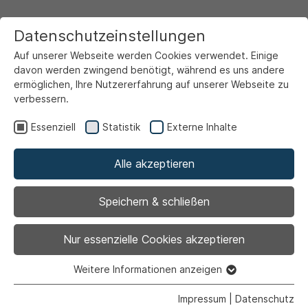
Datenschutzeinstellungen
Auf unserer Webseite werden Cookies verwendet. Einige
davon werden zwingend benötigt, während es uns andere
ermöglichen, Ihre Nutzererfahrung auf unserer Webseite zu
verbessern.
Startseite
Service & Info
Aktuelles
Essenziell
Statistik
Externe Inhalte
Alle akzeptieren
Speichern & schließen
Nur essenzielle Cookies akzeptieren
1
Weitere Informationen anzeigen
Essenziell
Essenzielle Cookies werden für grundlegende Funktionen
Impressum
|
Datenschutz