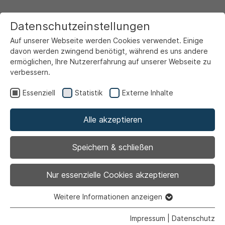
Datenschutzeinstellungen
Auf unserer Webseite werden Cookies verwendet. Einige
davon werden zwingend benötigt, während es uns andere
ermöglichen, Ihre Nutzererfahrung auf unserer Webseite zu
verbessern.
Startseite
Service & Info
Aktuelles
Essenziell
Statistik
Externe Inhalte
Alle akzeptieren
Speichern & schließen
Nur essenzielle Cookies akzeptieren
1
Weitere Informationen anzeigen
Essenziell
Essenzielle Cookies werden für grundlegende Funktionen
Impressum
|
Datenschutz