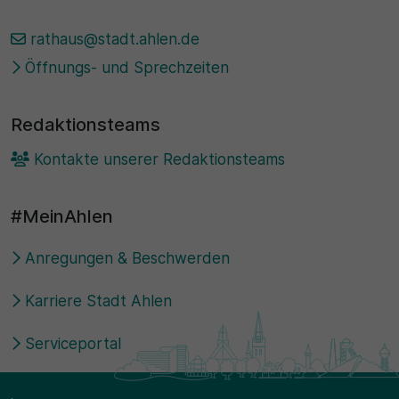
30 Minuten
rathaus@stadt.ahlen.de
Öffnungs- und Sprechzeiten
Zweck
Wird für statistische Zwecke verwendet, um
Redaktionsteams
vorübergehende Daten des Besuchs zu speichern.
Kontakte unserer Redaktionsteams
#MeinAhlen
Anregungen & Beschwerden
Karriere Stadt Ahlen
Serviceportal