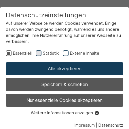
Datenschutzeinstellungen
Auf unserer Webseite werden Cookies verwendet. Einige
davon werden zwingend benötigt, während es uns andere
ermöglichen, Ihre Nutzererfahrung auf unserer Webseite zu
verbessern.
Startseite
Ansicht
Essenziell
Statistik
Externe Inhalte
Alle akzeptieren
Archiviert
Klangvielfalt mit
Speichern & schließen
Charme
Nur essenzielle Cookies akzeptieren
Weitere Informationen anzeigen
Essenziell
Essenzielle Cookies werden für grundlegende Funktionen
Impressum
|
Datenschutz