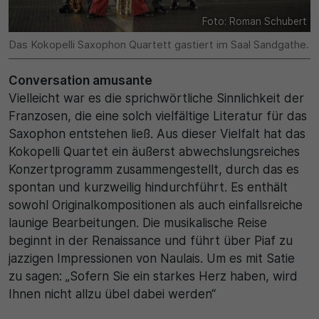
Foto: Roman Schubert
30 Minuten
Das Kokopelli Saxophon Quartett gastiert im Saal Sandgathe.
Zweck
Conversation amusante
Wird für statistische Zwecke verwendet, um
Vielleicht war es die sprichwörtliche Sinnlichkeit der
vorübergehende Daten des Besuchs zu speichern.
Franzosen, die eine solch vielfältige Literatur für das
Saxophon entstehen ließ. Aus dieser Vielfalt hat das
Kokopelli Quartet ein äußerst abwechslungsreiches
Konzertprogramm zusammengestellt, durch das es
spontan und kurzweilig hindurchführt. Es enthält
sowohl Originalkompositionen als auch einfallsreiche
launige Bearbeitungen. Die musikalische Reise
beginnt in der Renaissance und führt über Piaf zu
jazzigen Impressionen von Naulais. Um es mit Satie
zu sagen: „Sofern Sie ein starkes Herz haben, wird
Ihnen nicht allzu übel dabei werden“