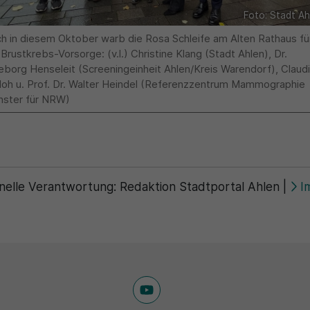
Foto: Stadt Ah
h in diesem Oktober warb die Rosa Schleife am Alten Rathaus fü
 Brustkrebs-Vorsorge: (v.l.) Christine Klang (Stadt Ahlen), Dr.
eborg Henseleit (Screeningeinheit Ahlen/Kreis Warendorf), Claud
loh u. Prof. Dr. Walter Heindel (Referenzzentrum Mammographie
ster für NRW)
nelle Verantwortung:
Redaktion Stadtportal Ahlen
|
I