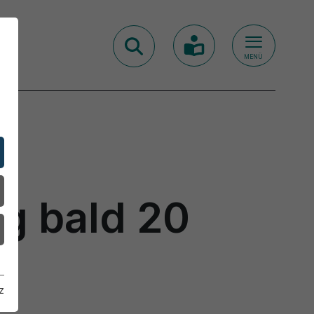
MENÜ
g bald 20
z