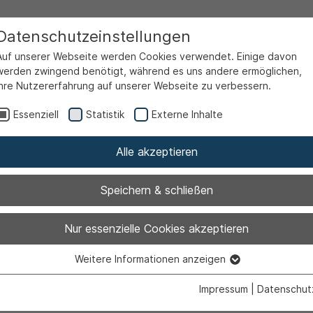
Datenschutzeinstellungen
Auf unserer Webseite werden Cookies verwendet. Einige davon
werden zwingend benötigt, während es uns andere ermöglichen,
Ihre Nutzererfahrung auf unserer Webseite zu verbessern.
Essenziell
Statistik
Externe Inhalte
Alle akzeptieren
Speichern & schließen
phie-Screenin
Nur essenzielle Cookies akzeptieren
Weitere Informationen anzeigen
Ahlen
Essenziell
Essenzielle Cookies werden für grundlegende Funktionen der
Impressum
|
Datenschut
Webseite benötigt. Dadurch ist gewährleistet, dass die Webseite