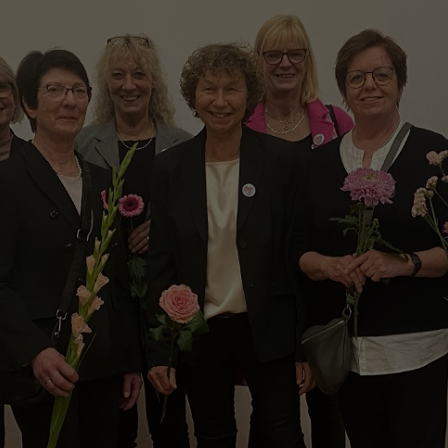
Zweck
generierte ID, für die historische Speicherung
Zweck
Details wie die eindeutige Besucher-ID zu
Ihrer vorgenommen Einstellungen, falls der
speichern.
Webseiten-Betreiber dies eingestellt hat.
Name
_pk_ses\..*$
Anbieter
Matomo
Laufzeit
30 Minuten
Wird für statistische Zwecke verwendet, um
Zweck
vorübergehende Daten des Besuchs zu
speichern.