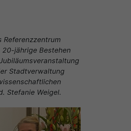
s Referenzzentrum
 20-jährige Bestehen
Jubiläumsveranstaltung
der Stadtverwaltung
 wissenschaftlichen
d. Stefanie Weigel.