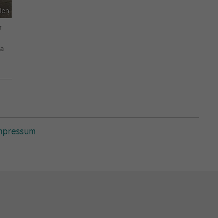
len
r
ia
mpressum