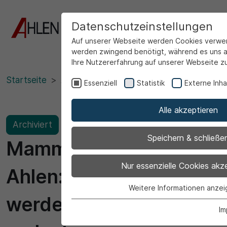
Datenschutzeinstellungen
Auf unserer Webseite werden Cookies verwen
werden zwingend benötigt, während es uns a
Ihre Nutzererfahrung auf unserer Webseite z
Startseite
Ansicht
Essenziell
Statistik
Externe Inha
Alle akzeptieren
Archiviert
Speichern & schließe
Mammutspiele in
Nur essenzielle Cookies akz
Ahlen: Letzte Plätze
Weitere Informationen anze
Essenziell
werden ab Mittwoch
Essenzielle Cookies werden für grundlegen
Im
Webseite benötigt. Dadurch ist gewährleist