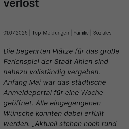
verlost
einwandfrei funktioniert.
Name
Cookie-Informationen anze
cookie_optin
Statistik
01.07.2025
|
Top-Meldungen | Familie | Soziales
Diese Cookies dienen zur statistischen Erf
Anbieter
Seiteninhalte von den Besuchern abgerufe
zukünftig unser Informationsangebot zu opt
Die begehrten Plätze für das große
Cookie Consent / Ahlen
die Cookie erzeugten Informationen im ps
Ferienspiel der Stadt Ahlen sind
Nutzerprofil werden nicht dazu benutzt, de
Laufzeit
Website persönlich zu identifizieren und nic
nahezu vollständig vergeben.
personenbezogenen Daten über den Träge
1 Jahr
zusammengeführt.
Anfang Mai war das städtische
Zweck
Name
Cookie-Informationen anze
Anmeldeportal für eine Woche
Dieses Cookie wird verwendet, um Ihre Co
geöffnet. Alle eingegangenen
_pk_id\..*$
Externe Inhalte
für diese Website zu speichern.
Wünsche konnten dabei erfüllt
Wir verwenden auf unserer Website externe 
Anbieter
zusätzliche Informationen anzubieten.
werden. „Aktuell stehen noch rund
Name
Matomo