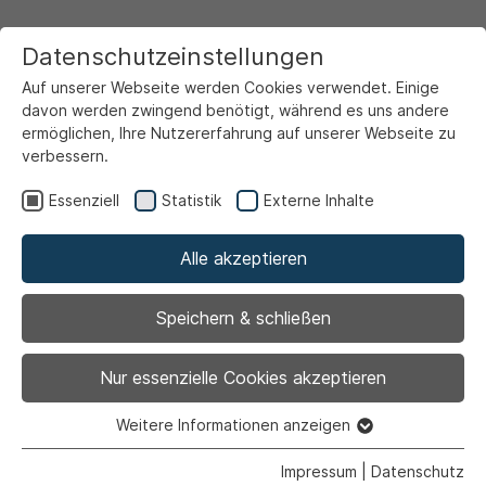
Datenschutzeinstellungen
Auf unserer Webseite werden Cookies verwendet. Einige
davon werden zwingend benötigt, während es uns andere
ermöglichen, Ihre Nutzererfahrung auf unserer Webseite zu
verbessern.
Startseite
Ansicht
Essenziell
Statistik
Externe Inhalte
Alle akzeptieren
Archiviert
Stadt Ahlen erhält
Speichern & schließen
Landespreis für
Nur essenzielle Cookies akzeptieren
Kulturelle Bildung
Weitere Informationen anzeigen
Essenziell
Essenzielle Cookies werden für grundlegende Funktionen
Impressum
|
Datenschutz