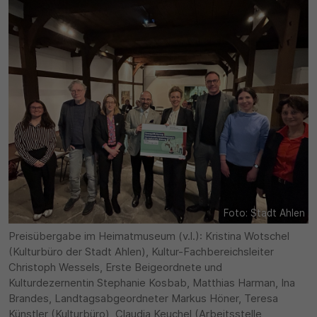
30 Minuten
Zweck
Wird für statistische Zwecke verwendet, um
vorübergehende Daten des Besuchs zu speichern.
Foto: Stadt Ahlen
Preisübergabe im Heimatmuseum (v.l.): Kristina Wotschel
(Kulturbüro der Stadt Ahlen), Kultur-Fachbereichsleiter
Christoph Wessels, Erste Beigeordnete und
Kulturdezernentin Stephanie Kosbab, Matthias Harman, Ina
Brandes, Landtagsabgeordneter Markus Höner, Teresa
Künstler (Kulturbüro), Claudia Keuchel (Arbeitsstelle