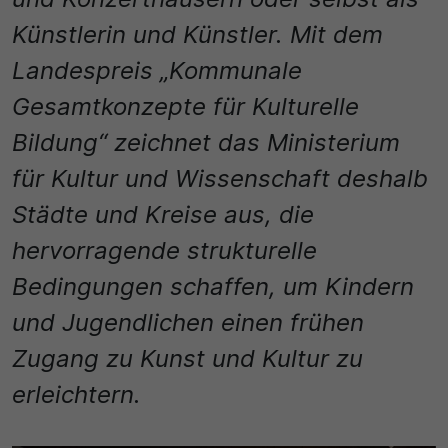
Name
Matomo
Künstlerin und Künstler. Mit dem
SgCookieOptin.lastPreferences
Laufzeit
Landespreis „Kommunale
Anbieter
1 Jahr
Gesamtkonzepte für Kulturelle
Cookie Consent / Ahlen
Bildung“ zeichnet das Ministerium
Zweck
für Kultur und Wissenschaft deshalb
Laufzeit
Wird für statistische Zwecke verwendet, um Details
wie die eindeutige Besucher-ID zu speichern.
Städte und Kreise aus, die
1 Jahr
hervorragende strukturelle
Zweck
Name
Bedingungen schaffen, um Kindern
Dieser Wert speichert Ihre Consent-Einstellungen.
und Jugendlichen einen frühen
_pk_ses\..*$
Unter anderem eine zufällig generierte ID, für die
historische Speicherung Ihrer vorgenommen
Zugang zu Kunst und Kultur zu
Anbieter
Einstellungen, falls der Webseiten-Betreiber dies
erleichtern.
eingestellt hat.
Matomo
Laufzeit