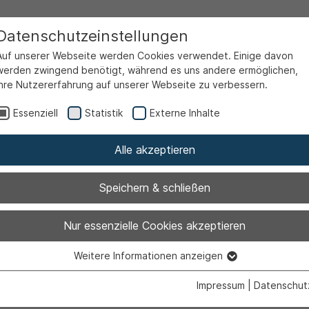
Datenschutzeinstellungen
Auf unserer Webseite werden Cookies verwendet. Einige davon
werden zwingend benötigt, während es uns andere ermöglichen,
Ihre Nutzererfahrung auf unserer Webseite zu verbessern.
rtale
Familienportal
Kinder- und Jugendangebote
Essenziell
Statistik
Externe Inhalte
Alle akzeptieren
nelle Verantwortung:
Redaktion Stadtportal Ahlen
|
I
Speichern & schließen
Nur essenzielle Cookies akzeptieren
Weitere Informationen anzeigen
Essenziell
Essenzielle Cookies werden für grundlegende Funktionen der
Impressum
|
Datenschut
Webseite benötigt. Dadurch ist gewährleistet, dass die Webseite