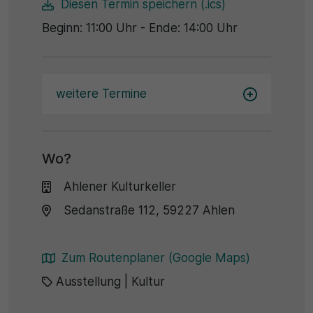
Diesen Termin speichern (.ics)
Beginn: 11:00 Uhr - Ende: 14:00 Uhr
30 Minuten
Zweck
Wird für statistische Zwecke verwendet, um
weitere Termine
vorübergehende Daten des Besuchs zu speichern.
Wo?
Ahlener Kulturkeller
Sedanstraße 112, 59227 Ahlen
Zum Routenplaner (Google Maps)
Ausstellung
|
Kultur