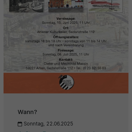
Name
Matomo
SgCookieOptin.lastPreferences
Laufzeit
Anbieter
1 Jahr
Cookie Consent / Ahlen
Zweck
Laufzeit
Wird für statistische Zwecke verwendet, um Details
wie die eindeutige Besucher-ID zu speichern.
1 Jahr
Zweck
Name
Dieser Wert speichert Ihre Consent-Einstellungen.
_pk_ses\..*$
Unter anderem eine zufällig generierte ID, für die
historische Speicherung Ihrer vorgenommen
Anbieter
Einstellungen, falls der Webseiten-Betreiber dies
Wann?
eingestellt hat.
Matomo
Sonntag, 22.06.2025
Laufzeit