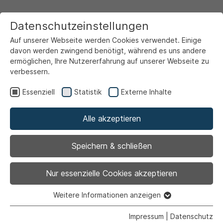
Datenschutzeinstellungen
Auf unserer Webseite werden Cookies verwendet. Einige
davon werden zwingend benötigt, während es uns andere
ermöglichen, Ihre Nutzererfahrung auf unserer Webseite zu
verbessern.
Startseite
Freizeit & Touristik
Wohin heute?
Essenziell
Statistik
Externe Inhalte
Alle akzeptieren
Zurück
|
Ausstellung |
Kultur
Speichern & schließen
Reiseimpressionen
Nur essenzielle Cookies akzeptieren
Ahlener Künstlerinnen und Künstler
Weitere Informationen anzeigen
Essenziell
in Deutschland und Europa
Essenzielle Cookies werden für grundlegende Funktionen
Impressum
|
Datenschutz