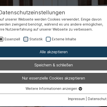
Datenschutzeinstellungen
Auf unserer Webseite werden Cookies verwendet. Einige davon
werden zwingend benötigt, während es uns andere ermöglichen,
Ihre Nutzererfahrung auf unserer Webseite zu verbessern.
Essenziell
Statistik
Externe Inhalte
Alle akzeptieren
Speichern & schließen
Nur essenzielle Cookies akzeptieren
Weitere Informationen anzeigen
Essenziell
Essenzielle Cookies werden für grundlegende Funktionen der
Impressum
|
Datenschut
Webseite benötigt. Dadurch ist gewährleistet, dass die Webseite