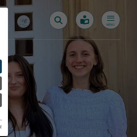
MENÜ
z