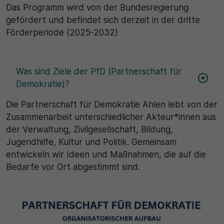
Das Programm wird von der Bundesregierung
gefördert und befindet sich derzeit in der dritte
30 Minuten
Förderperiode (2025-2032)
Zweck
Wird für statistische Zwecke verwendet, um
Was sind Ziele der PfD (Partnerschaft für
vorübergehende Daten des Besuchs zu speichern.
Demokratie)?
Die Partnerschaft für Demokratie Ahlen lebt von der
Zusammenarbeit unterschiedlicher Akteur*innen aus
der Verwaltung, Zivilgesellschaft, Bildung,
Jugendhilfe, Kultur und Politik. Gemeinsam
entwickeln wir Ideen und Maßnahmen, die auf die
Bedarfe vor Ort abgestimmt sind.