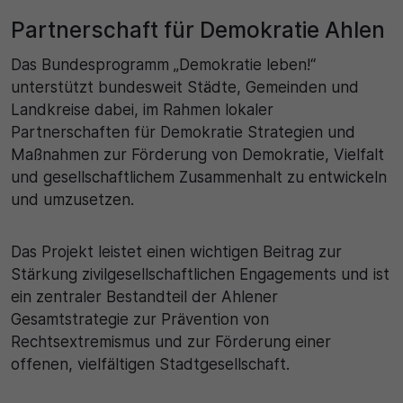
Name
Matomo
Partnerschaft für Demokratie Ahlen
SgCookieOptin.lastPreferences
Laufzeit
Das Bundesprogramm „Demokratie leben!“
Anbieter
unterstützt bundesweit Städte, Gemeinden und
1 Jahr
Landkreise dabei, im Rahmen lokaler
Cookie Consent / Ahlen
Zweck
Partnerschaften für Demokratie Strategien und
Maßnahmen zur Förderung von Demokratie, Vielfalt
Laufzeit
Wird für statistische Zwecke verwendet, um Details
und gesellschaftlichem Zusammenhalt zu entwickeln
wie die eindeutige Besucher-ID zu speichern.
und umzusetzen.
1 Jahr
Zweck
Name
Das Projekt leistet einen wichtigen Beitrag zur
Stärkung zivilgesellschaftlichen Engagements und ist
Dieser Wert speichert Ihre Consent-Einstellungen.
_pk_ses\..*$
ein zentraler Bestandteil der Ahlener
Unter anderem eine zufällig generierte ID, für die
historische Speicherung Ihrer vorgenommen
Gesamtstrategie zur Prävention von
Anbieter
Einstellungen, falls der Webseiten-Betreiber dies
Rechtsextremismus und zur Förderung einer
eingestellt hat.
Matomo
offenen, vielfältigen Stadtgesellschaft.
Laufzeit