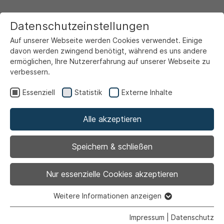
Datenschutzeinstellungen
Auf unserer Webseite werden Cookies verwendet. Einige
davon werden zwingend benötigt, während es uns andere
ermöglichen, Ihre Nutzererfahrung auf unserer Webseite zu
verbessern.
Startseite
Ansicht
Essenziell
Statistik
Externe Inhalte
Alle akzeptieren
Archiviert
3. Innenstadtforum:
Speichern & schließen
Viele Ideen, aber auch
Nur essenzielle Cookies akzeptieren
viele Fragezeichen
Weitere Informationen anzeigen
Essenziell
Essenzielle Cookies werden für grundlegende Funktionen
Impressum
|
Datenschutz