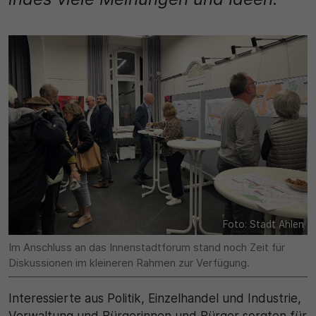
Name
Matomo
SgCookieOptin.lastPreferences
Laufzeit
Anbieter
1 Jahr
Cookie Consent / Ahlen
Zweck
Laufzeit
Wird für statistische Zwecke verwendet, um Details
wie die eindeutige Besucher-ID zu speichern.
1 Jahr
Zweck
Name
Dieser Wert speichert Ihre Consent-Einstellungen.
_pk_ses\..*$
Foto: Stadt Ahlen
Unter anderem eine zufällig generierte ID, für die
historische Speicherung Ihrer vorgenommen
Im Anschluss an das Innenstadtforum stand noch Zeit für
Anbieter
Einstellungen, falls der Webseiten-Betreiber dies
Diskussionen im kleineren Rahmen zur Verfügung.
eingestellt hat.
Matomo
Interessierte aus Politik, Einzelhandel und Industrie,
Laufzeit
Verwaltung und Bürgerinnen und Bürger sorgten für